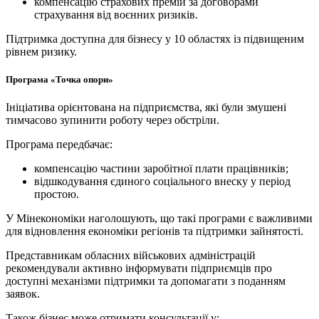
компенсацію страхових премій за договорами
страхування від воєнних ризиків.
Підтримка доступна для бізнесу у 10 областях із підвищеним
рівнем ризику.
Програма «Точка опори»
Ініціатива орієнтована на підприємства, які були змушені
тимчасово зупинити роботу через обстріли.
Програма передбачає:
компенсацію частини заробітної плати працівників;
відшкодування єдиного соціального внеску у період
простою.
У Мінекономіки наголошують, що такі програми є важливими
для відновлення економіки регіонів та підтримки зайнятості.
Представникам обласних військових адміністрацій
рекомендували активно інформувати підприємців про
доступні механізми підтримки та допомагати з поданням
заявок.
Також бізнес може отримати консультації у: