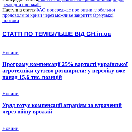
рекордних врожаїв
Наступна стаття
ФАО попереджає про ризик глобальної
продовольчої кризи через можливе закриття Ормузької
протоки
СТАТТІ ПО ТЕМІ
БІЛЬШЕ ВІД GH.in.ua
Новини
Програму компенсації 25% вартості української
агротехніки суттєво розширили: у переліку вже
понад 15,6 тис. позицій
Новини
Уряд готує компенсації аграріям за втрачений
через війну врожай
Новини