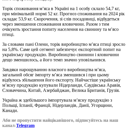
Торік споживання м’яса в Україні на 1 особу склало 54,7 кг,
при мінімальній нормі 52 кг. Прогноз споживання на 2024 рік
складає 53,9 кг. Скорочення, зі слів посадовиці, відбудеться
через зменшення споживання яловичини. Разом з тим
очікують зростання попиту населення на свинину та мʼясо
птиці.
За словами пані Олени, торік виробництво м’яса птиці зросло
на 5,8%. Саме цей сегмент забезпечує експортний попит на
українську продукцію. Виробництво свинини і яловичини
дещо зменшилось, а його темп значно уповільнився.
Завдяки нарощуванню власного виробництва м’яса,
загальний обсяг імпорту м’яса зменшився і при цьому
відбулось збільшення його експорту. Найчастіше українську
м’ясну продукцію купували Нідерланди, Саудівська Аравія,
Словаччина, Китай, Азербайджан, Велика Британія, Грузія.
Україна ж здебільшого імпортувала м’ясну продукцію з
Польщі, Іспанії, Франції, Нідерландів, Данії, Угорщини,
Канади.
Аби не пропустити найцікавішого, підписуйтесь на наш
канал-
Telegram