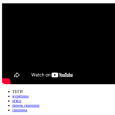
ТЕГИ
курятина
м'ясо
ринок свинини
свинина