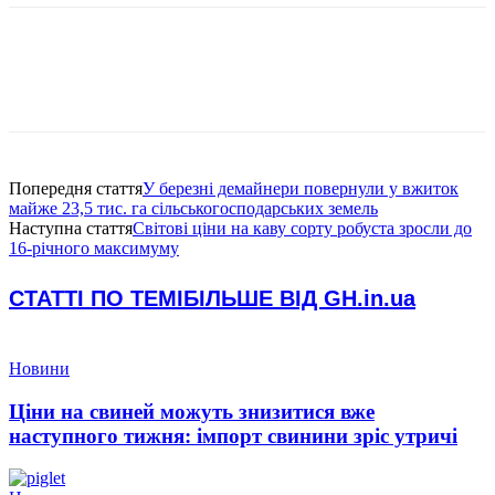
Попередня стаття
У березні демайнери повернули у вжиток
майже 23,5 тис. га сільськогосподарських земель
Наступна стаття
Світові ціни на каву сорту робуста зросли до
16-річного максимуму
СТАТТІ ПО ТЕМІ
БІЛЬШЕ ВІД GH.in.ua
Новини
Ціни на свиней можуть знизитися вже
наступного тижня: імпорт свинини зріс утричі