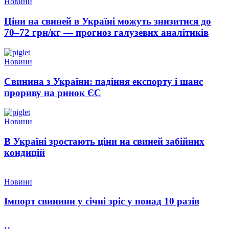
Новини
Ціни на свиней в Україні можуть знизитися до
70–72 грн/кг — прогноз галузевих аналітиків
Новини
Свинина з України: падіння експорту і шанс
прориву на ринок ЄС
Новини
В Україні зростають ціни на свиней забійних
кондицій
Новини
Імпорт свинини у січні зріс у понад 10 разів