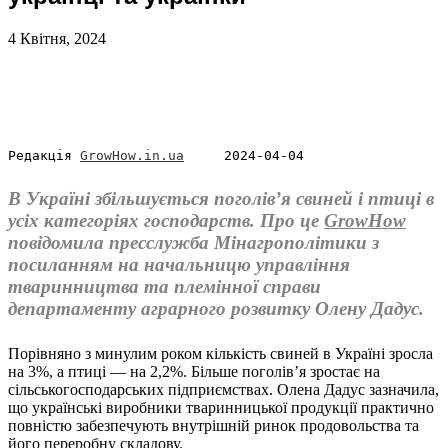
4 Квітня, 2024
Редакція 
GrowHow.in.ua
     2024-04-04
В Україні збільшується поголів’я свиней і птиці в
усіх категоріях господарств. Про це
GrowHow
повідомила пресслужба Мінагрополітики з
посиланням на начальницю управління
тваринництва та племінної справи
департаменту аграрного розвитку Олену Дадус.
Порівняно з минулим роком кількість свиней в Україні зросла
на 3%, а птиці — на 2,2%. Більше поголів’я зростає на
сільськогосподарських підприємствах. Олена Дадус зазначила,
що українські виробники тваринницької продукції практично
повністю забезпечують внутрішній ринок продовольства та
його переробну складову.