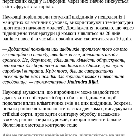
персикових садів у Каліфорнії. Через них значно знижується
якість фруктів та горіхів.
Науковці порівнювали популяції шкідників у нещодавніх і
майбутніх кліматичних умовах, використовуючи температурні
прогнози з наукових моделей. Дослідження показало, що через
підвищення температури ці комахи з’являться на 28 днів
раніше навесні, а час між поколіннями скоротиться до 19 днів.
— Додаткові покоління цих шкідників протягом того самого
вегетаційного періоду, швидше за все, збільшать шкоду
врожаю. Це, безумовно, збільшить кількість обприскувань,
необхідних для боротьби зі шкідниками. Отже, зростуть
виробничі витрати. Крім того, більше використання
інсектицидів має наслідки для корисних комах і навколишнє
середовище, — прокоментував
Jhalendra Rijal
.
Науковці зауважили, що виробникам може знадобитися
адаптувати свої стратегії боротьби зі шкідниками, щоб
подолати вплив кліматичних змін на цих шкідників. Зокрема,
почати раніше встановлювати пастки для комах, висаджувати
стійкіші сорти, проводити санітарну обробку насаджень
взимку, раніше збирати урожай, використовувати більше
біологічних методів контролю тощо.
Аби не пропустити найцікавішого, підписуйтесь на наш