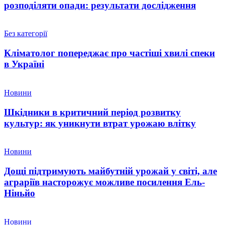
розподіляти опади: результати дослідження
Без категорії
Кліматолог попереджає про частіші хвилі спеки
в Україні
Новини
Шкідники в критичний період розвитку
культур: як уникнути втрат урожаю влітку
Новини
Дощі підтримують майбутній урожай у світі, але
аграріїв насторожує можливе посилення Ель-
Ніньйо
Новини