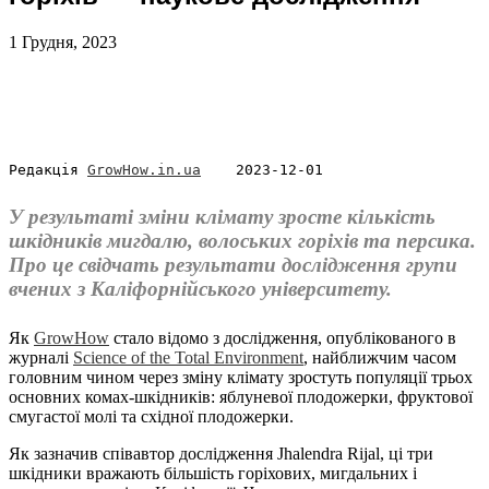
1 Грудня, 2023
Редакція 
GrowHow.in.ua
    2023-12-01
У результаті зміни клімату зросте кількість
шкідників мигдалю, волоських горіхів та персика.
Про це свідчать результати дослідження групи
вчених з Каліфорнійського університету.
Як
GrowHow
стало відомо з дослідження, опублікованого в
журналі
Science of the Total Environment
, найближчим часом
головним чином через зміну клімату зростуть популяції трьох
основних комах-шкідників: яблуневої плодожерки, фруктової
смугастої молі та східної плодожерки.
Як зазначив співавтор дослідження Jhalendra Rijal, ці три
шкідники вражають більшість горіхових, мигдальних і