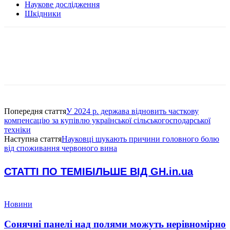
Наукове дослідження
Шкідники
Попередня стаття
У 2024 р. держава відновить часткову
компенсацію за купівлю української сільськогосподарської
техніки
Наступна стаття
Науковці шукають причини головного болю
від споживання червоного вина
СТАТТІ ПО ТЕМІ
БІЛЬШЕ ВІД GH.in.ua
Новини
Сонячні панелі над полями можуть нерівномірно