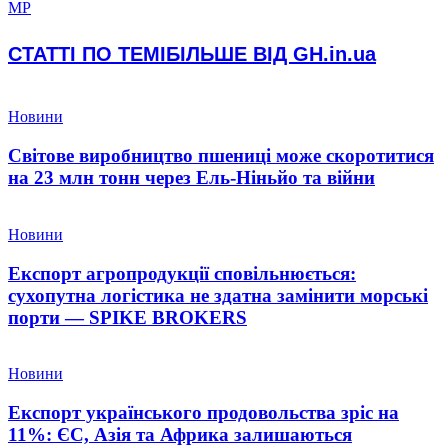
МР
СТАТТІ ПО ТЕМІ
БІЛЬШЕ ВІД GH.in.ua
Новини
Світове виробництво пшениці може скоротитися
на 23 млн тонн через Ель-Ніньйо та війни
Новини
Експорт агропродукції сповільнюється:
сухопутна логістика не здатна замінити морські
порти — SPIKE BROKERS
Новини
Експорт українського продовольства зріс на
11%: ЄС, Азія та Африка залишаються