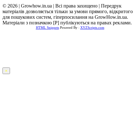
© 2026 | Growhow.in.ua | Всі права захищено | Передрук
матеріалів дозволяється тільки за умови прямого, відкритого
для пошукових систем, гіперпосилання на GrowHow.in.ua.
Матеріали з позначкою [Р] публікуються на правах реклами.
HTML Snippets
Powered By :
XYZScripts.com
×