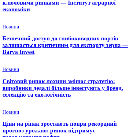
ключовими ринками — Інститут аграрної
економіки
Новини
Безпечний доступ до глибоководних портів
залишається критичним для експорту зерна —
Barva Invest
Новини
Світовий ринок лохини змінює стратегію:
виробники дедалі більше інвестують у бренд,
селекцію та екологічність
Новини
Ціни на ріпак зростають попри рекордний
прогноз урожаю: ринок підтримує