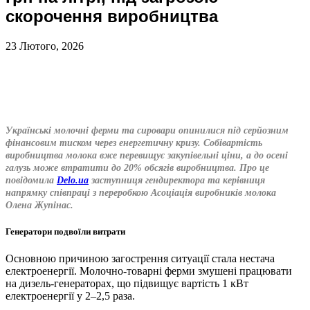
скорочення виробництва
23 Лютого, 2026
Українські молочні ферми та сировари опинилися під серйозним
фінансовим тиском через енергетичну кризу. Собівартість
виробництва молока вже перевищує закупівельні ціни, а до осені
галузь може втратити до 20% обсягів виробництва. Про це
повідомила
Delo.ua
заступниця гендиректора та керівниця
напрямку співпраці з переробкою Асоціація виробників молока
Олена Жупінас.
Генератори подвоїли витрати
Основною причиною загострення ситуації стала нестача
електроенергії. Молочно-товарні ферми змушені працювати
на дизель-генераторах, що підвищує вартість 1 кВт
електроенергії у 2–2,5 раза.