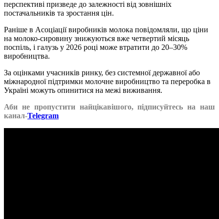
перспективі призведе до залежності від зовнішніх
постачальників та зростання цін.
Раніше в Асоціації виробників молока повідомляли, що ціни
на молоко-сировину знижуються вже четвертий місяць
поспіль, і галузь у 2026 році може втратити до 20–30%
виробництва.
За оцінками учасників ринку, без системної державної або
міжнародної підтримки молочне виробництво та переробка в
Україні можуть опинитися на межі виживання.
Аби не пропустити найцікавішого, підписуйтесь на наш
канал-
Telegram