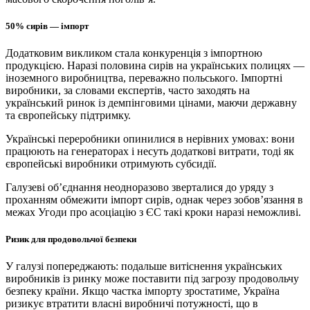
50% сирів — імпорт
Додатковим викликом стала конкуренція з імпортною
продукцією. Наразі половина сирів на українських полицях —
іноземного виробництва, переважно польського. Імпортні
виробники, за словами експертів, часто заходять на
український ринок із демпінговими цінами, маючи державну
та європейську підтримку.
Українські переробники опинилися в нерівних умовах: вони
працюють на генераторах і несуть додаткові витрати, тоді як
європейські виробники отримують субсидії.
Галузеві об’єднання неодноразово зверталися до уряду з
проханням обмежити імпорт сирів, однак через зобов’язання в
межах Угоди про асоціацію з ЄС такі кроки наразі неможливі.
Ризик для продовольчої безпеки
У галузі попереджають: подальше витіснення українських
виробників із ринку може поставити під загрозу продовольчу
безпеку країни. Якщо частка імпорту зростатиме, Україна
ризикує втратити власні виробничі потужності, що в