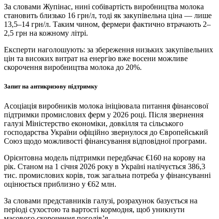
За словами Жупінас, нині собівартість виробництва молока
становить близько 16 грн/л, тоді як закупівельна ціна — лише
13,5–14 грн/л. Таким чином, фермери фактично втрачають 2–
2,5 грн на кожному літрі.
Експерти наголошують: за збереження низьких закупівельних
цін та високих витрат на енергію вже восени можливе
скорочення виробництва молока до 20%.
Запит на антикризову підтримку
Асоціація виробників молока ініціювала питання фінансової
підтримки промислових ферм у 2026 році. Після звернення
галузі Міністерство економіки, довкілля та сільського
господарства України офіційно звернулося до Європейський
Союз щодо можливості фінансування відповідної програми.
Орієнтовна модель підтримки передбачає €160 на корову на
рік. Станом на 1 січня 2026 року в Україні налічується 386,3
тис. промислових корів, тож загальна потреба у фінансуванні
оцінюється приблизно у €62 млн.
За словами представників галузі, розрахунок базується на
періоді сухостою та вартості кормодня, щоб уникнути
масового скорочення поголів’я.