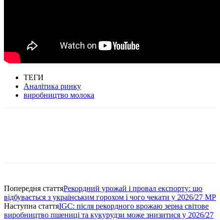
ТЕГИ
Аналітика ринку
виробництво молока
Попередня стаття
Рекордний урожай і провал експорту: що
відбувається з українським горохом і чого чекати у 2026/27 МР
Наступна стаття
IGC: після рекордного врожаю зерна світове
виробництво пшениці та кукурудзи може знизитися у 2026/27