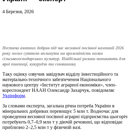
4 Березня, 2026
Нестача азотних добрив під час весняної посівної кампанії 2026
року може суттєво вплинути на врожайність низки
сільськогосподарських культур. Найбільші ризики виникають для
ярої пшениці, кукурудзи та соняшнику.
Таку оцінку озвучив завідувач відділу інвестиційного та
матеріально-технічного забезпечення Національного
наукового центру «Інститут аграрної економіки», член-
кореспондент НААН Олександр Захарчук, повідомляє
Укрінформ
.
За словами експерта, загальна річна потреба України в
мінеральних добривах перевищує 5 млн т. Водночас для
проведення весняної посівної аграрні підприємства цьогоріч
потребують 0,7–0,9 млн т у діючій речовині, що відповідає
приблизно 2–2,5 млн т у фізичній вазі.