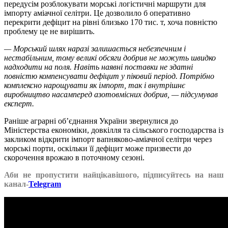
передусім розблокувати морські логістичні маршрути для
імпорту аміачної селітри. Це дозволило б оперативно
перекрити дефіцит на рівні близько 170 тис. т, хоча повністю
проблему це не вирішить.
— Морський шлях наразі залишається небезпечним і
нестабільним, тому великі обсяги добрив не можуть швидко
надходити на поля. Навіть наявні поставки не здатні
повністю компенсувати дефіцит у піковий період. Потрібно
комплексно нарощувати як імпорт, так і внутрішнє
виробництво насамперед азотовмісних добрив, — підсумував
експерт.
Раніше аграрні об’єднання України звернулися до
Міністерства економіки, довкілля та сільського господарства із
закликом відкрити імпорт вапняково-аміачної селітри через
морські порти, оскільки її дефіцит може призвести до
скорочення врожаю в поточному сезоні.
Аби не пропустити найцікавішого, підписуйтесь на наш
канал-
Telegram