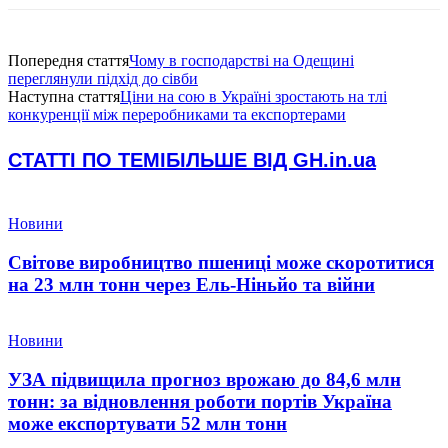
Попередня стаття
Чому в господарстві на Одещині
переглянули підхід до сівби
Наступна стаття
Ціни на сою в Україні зростають на тлі
конкуренції між переробниками та експортерами
СТАТТІ ПО ТЕМІ
БІЛЬШЕ ВІД GH.in.ua
Новини
Світове виробництво пшениці може скоротитися
на 23 млн тонн через Ель-Ніньйо та війни
Новини
УЗА підвищила прогноз врожаю до 84,6 млн
тонн: за відновлення роботи портів Україна
може експортувати 52 млн тонн