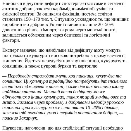
Найбільш відчутний дефіцит спостерігається саме в сегменті
азотних добрив, зокрема карбамідно-аміачної суміші та
аміачної селітри. За оцінками фахівців, нестача селітри
становить 150–170 тис. т. Ситуацію ускладнює те, що нинішнє
виробництво добрив в Україні становить лише 20–50%
довоєнного рівня, а імпорт, зокрема через морські порти,
залишається обмеженим через безпекові та логістичні
фактори.
Експерт зазначає, що найбільше від дефіциту азоту можуть
постраждати культури з високою потребою в цьому елементі
живлення. Йдеться передусім про яру пшеницю, кукурудзу та
соняшник, а також цукрові буряки та картоплю.
— Передовсім страждатимуть яра пшениця, кукурудза та
соняшник. Ці культури традиційно потребують інтенсивного
азотного підживлення навесні, і саме для них нестача азоту
найбільш критична. Менший вплив дефіциту може
відчуватися в інших культурах, таких як ярий ячмінь, овес та
жито. Загалом через проблему з добривами недобір урожаю
основних ярих культур може становити 10–20% і більше,
залежно від погодних умов і термінів постачання добрив, —
пояснив Захарчук.
Науковець наголосив, що для стабілізації ситуації необхідно