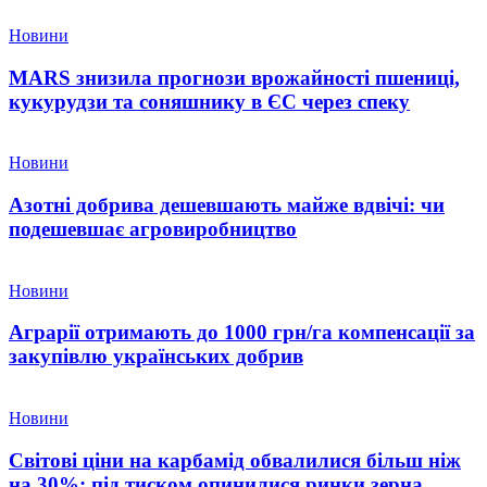
Новини
MARS знизила прогнози врожайності пшениці,
кукурудзи та соняшнику в ЄС через спеку
Новини
Азотні добрива дешевшають майже вдвічі: чи
подешевшає агровиробництво
Новини
Аграрії отримають до 1000 грн/га компенсації за
закупівлю українських добрив
Новини
Світові ціни на карбамід обвалилися більш ніж
на 30%: під тиском опинилися ринки зерна