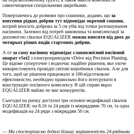
самоочищення спеціальними шкребками.
Повертаючись до розмови про сошники, додамо, що
за
внесення рідких добрив тут відповідає окремий сошник
,
котрий вносить добрива за 5 см убік від точки розташування
насінини. Залежно від потреб замовника та комплектації за
допомогою сівалки EQUALIZER
можна вносити від двох до
чотирьох різних видів стартових добрив.
А от
за саму насінину відповідає славнозвісний висівний
апарат vSet2
з електроприводом vDrive від Precision Planting.
Це відоме суперточне і водночас надійне рішення, яке охоче
використовують провідні світові виробники сівалок. Але для
того, щоб це рішення працювало зі 100-відсотковою
ефективністю, необхідно правильно його інтегрувати в
конструкцію посівного комплексу. В цій справі якраз
EQUALIZER майже не має конкурентів.
Сьогодні на ринку доступні три основні модифікації сівалок
EQUALIZER: на 8,16 та 24 рядів із міжряддями 70 см, та одна
модифікація на 24 ряди з міжряддям 50 см.
― Ми спостерігаємо дедалі більшу зацікавленість 24-рядними