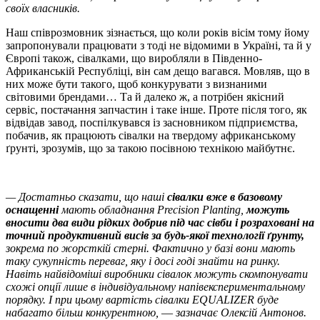
своїх власників.
Наш співрозмовник зізнається, що коли років вісім тому йому
запропонували працювати з тоді не відомими в Україні, та й у
Європі також, сівалками, що виробляли в Південно-
Африканській Республіці, він сам дещо вагався. Мовляв, що в
них може бути такого, щоб конкурувати з визнаними
світовими брендами… Та й далеко ж, а потрібен якісний
сервіс, постачання запчастин і таке інше. Проте після того, як
відвідав завод, поспілкувався із засновником підприємства,
побачив, як працюють сівалки на твердому африканському
ґрунті, зрозумів, що за такою посівною технікою майбутнє.
— Достатньо сказати, що наші
сівалки вже в базовому
оснащенні
мають обладнання Precision Planting,
можуть
вносити два види рідких добрив під час сівби і розраховані на
точний продуктивний висів за будь-якої технології ґрунту,
зокрема по жорсткій стерні. Фактично у базі вони мають
таку сукупність переваг, яку і досі годі знайти на ринку.
Навіть найвідоміші виробники сівалок можуть скомпонувати
схожі опції лише в індивідуальному напівекспериментальному
порядку. І при цьому вартість сівалки EQUALIZER буде
набагато більш конкурентною, ― зазначає Олексій Антонов.