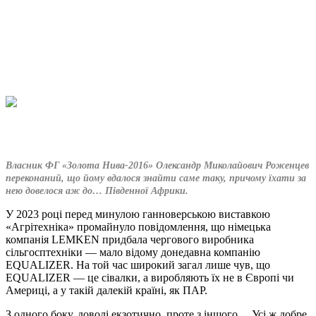
Власник ФГ «Золота Нива-2016» Олександр Миколайович Роженцев
переконаний, що йому вдалося знайти саме таку, причому їхати за
нею довелося аж до… Південної Африки.
У 2023 році перед минулою ганноверською виставкою
«Агрітехніка» промайнуло повідомлення, що німецька
компанія LEMKEN придбала чергового виробника
сільгосптехніки ― мало відому донедавна компанію
EQUALIZER. На той час широкий загал лише чув, що
EQUALIZER ― це сівалки, а виробляють їх не в Європі чи
Америці, а у такій далекій країні, як ПАР.
З одного боку, доволі екзотично, проте з іншого… Усі ж добре