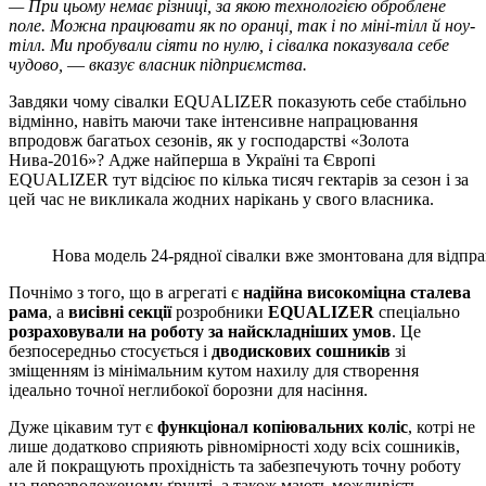
— При цьому немає різниці, за якою технологією оброблене
поле. Можна працювати як по оранці, так і по міні-тілл й ноу-
тілл. Ми пробували сіяти по нулю, і сівалка показувала себе
чудово, ― вказує власник підприємства.
Завдяки чому сівалки EQUALIZER показують себе стабільно
відмінно, навіть маючи таке інтенсивне напрацювання
впродовж багатьох сезонів, як у господарстві «Золота
Нива-2016»? Адже найперша в Україні та Європі
EQUALIZER тут відсіює по кілька тисяч гектарів за сезон і за
цей час не викликала жодних нарікань у свого власника.
Нова модель 24-рядної сівалки вже змонтована для відп
Почнімо з того, що в агрегаті є
надійна високоміцна сталева
рама
, а
висівні секції
розробники
EQUALIZER
спеціально
розраховували на роботу за найскладніших умов
. Це
безпосередньо стосується і
дводискових сошників
зі
зміщенням із мінімальним кутом нахилу для створення
ідеально точної неглибокої борозни для насіння.
Дуже цікавим тут є
функціонал копіювальних коліс
, котрі не
лише додатково сприяють рівномірності ходу всіх сошників,
але й покращують прохідність та забезпечують точну роботу
на перезволоженому ґрунті, а також мають можливість