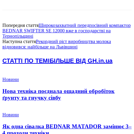
Попередня стаття
Широкозахватний передпосівний компактор
BEDNAR SWIFTER SE 12000 вже в господарстві на
Тернопільщині
Наступна стаття
Рекордний ріст виробництва молока
відновився: найбільше на Львівщині
СТАТТІ ПО ТЕМІ
БІЛЬШЕ ВІД GH.in.ua
Новини
Нова техніка поєднала ощадний обробіток
ґрунту та гнучку сівбу
Новини
Як одна сівалка BEDNAR MATADOR замінює 3–
4 проходи техніки