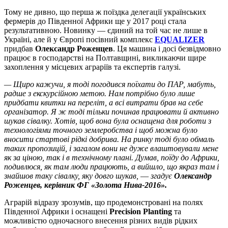
Тому не дивно, що перша ж поїздка делегації українських
фермерів до Південної Африки ще у 2017 році стала
результативною. Новинку — єдиний на той час не лише в
Україні, але й у Європі посівний комплекс
EQUALIZER
придбав
Олександр Роженцев
. Ця машина і досі безвідмовно
працює в господарстві на Полтавщині, викликаючи щире
захоплення у місцевих аграріїв та експертів галузі.
— Щиро кажучи, я тоді погодився поїхати до ПАР, мабуть,
радше з екскурсійною метою. Нам потрібно було лише
придбати квитки на переліт, а всі витрати брав на себе
організатор. Я ж тоді тільки починав працювати й активно
шукав сівалку. Хотів, щоб вона була оснащена для роботи з
технологіями точного землеробства і щоб можна було
вносити стартові рідкі добрива. На ринку тоді було обмаль
таких пропозицій, і загалом вони не дуже влаштовували мене
як за ціною, так і в технічному плані. Думав, поїду до Африки,
подивлюся, як там люди працюють, а вийшло, що якраз там і
знайшов таку сівалку, яку довго шукав, ― згадує
Олександр
Роженцев, керівник ФГ «Золота Нива-2016».
Аграрій відразу зрозумів, що продемонстровані на полях
Південної Африки і оснащені
Precision Planting
та
можливістю одночасного внесення різних видів рідких