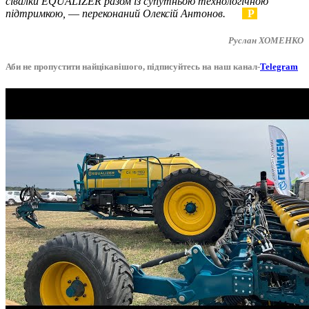
сівалки EQUALIZER разом із супутньою технологічною
підтримкою, ― переконаний Олексій Антонов.
Р
Руслан ХОМЕНКО
Аби не пропустити найцікавішого, підписуйтесь на наш канал-
Telegram