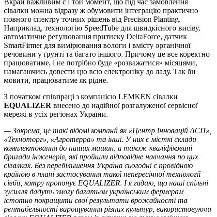
Вкрай важливим є і той момент, що під час замовлення
сівалки можна відразу ж обумовити інтеграцію практично
повного спектру точних рішень від Precision Planting.
Наприклад, технологію SpeedTube для швидкісного висіву,
автоматичне регулювання притиску DeltaForce, датчик
SmartFirmer для вимірювання вологи і вмісту органічної
речовини у ґрунті та багато іншого. Причому це все коректно
працюватиме, і не потрібно буде «розважатися» місяцями,
намагаючись довести цю всю електроніку до ладу. Так би
мовити, працюватиме як рідне.
З початком співпраці з компанією LEMKEN сівалки
EQUALIZER
внесено до надійної розгалуженої сервісної
мережі в усіх регіонах України.
— Зокрема, це такі відомі компанії як «Центр Інновацій АСП»,
«Техноторг», «Агротерра» та інші. У них є місткі склади
комплектовання до наших машин, а також кваліфіковані
бригади інженерів, які пройшли відповідне навчання по цих
сівалках. Без перебільшення Україна сьогодні є провідною
країною в плані застосування такої непересічної технології
сівби, котру пропонує EQUALIZER. І я гадаю, що наші спільні
зусилля дадуть змогу багатьом українським фермерам
істотно покращити свої результати врожайності та
рентабельності вирощування різних культур, використовуючи