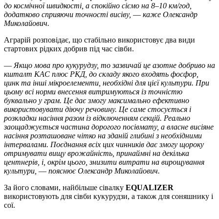
до космічної швидкості, а спокійно сіємо на 8‒10 км/год,
додатково сприяючи точності висіву, ― каже Олександр
Миколайович.
Аграрій розповідає, що стабільно використовує два види
стартових рідких добрив під час сівби.
― Якщо мова про кукурудзу, то зазвичай це азотне добриво на
кшталт КАС плюс РКД, до складу якого входять фосфор,
цинк та інші мікроелементи, необхідні для цієї культури. При
цьому всі норми внесення витримуються із точністю
буквально у грам. Це дає змогу максимально ефективно
використовувати діючу речовину. Це саме стосується і
розкладки насіння разом із відключенням секцій. Реально
заощаджується частина дорогого посівмату, а власне висіяне
насіння розташоване чітко на зданій глибині з необхідними
інтервалами. Поєднання всіх цих чинників дає змогу щороку
отримувати вищу врожайність, принаймні на декілька
центнерів, і, окрім цього, знизити витрати на вирощування
культури, ― пояснює Олександр Миколайович.
За його словами, найбільше сівалку
EQUALIZER
використовують для сівби кукурудзи, а також для соняшнику і
сої.