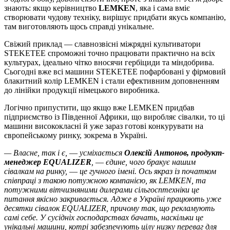
знають: якщо керівництво
LEMKEN
, яка і сама вміє
створювати чудову техніку, вирішує придбати якусь компанію,
там виготовляють щось справді унікальне.
Свіжий приклад ― славнозвісні міжрядні культиватори
STEKETEE спроможні точно працювати практично на всіх
культурах, ідеально чітко вносячи гербіциди та міндобрива.
Сьогодні вже всі машини STEKETEE пофарбовані у фірмовий
блакитний колір LEMKEN і стали ефективним доповненням
до лінійки продукції німецького виробника.
Логічно припустити, що якщо вже LEMKEN придбав
підприємство із Південної Африки, що виробляє сівалки, то ці
машини висококласні й уже зараз готові конкурувати на
європейському ринку, зокрема в Україні.
— Власне, так і є, ― усміхається
Олексій Антонов, продукт-
менеджер EQUALIZER
, ― єдине, чого бракує нашим
сівалкам на ринку, ― це гучного імені. Ось якраз із початком
співпраці з такою потужною компанією, як LEMKEN, та
потужними вітчизняними дилерами сільгосптехніки це
питання якісно закривається. Адже в Україні працюють уже
десятки сівалок EQUALIZER, причому так, що рекламують
самі себе. У сусідніх господарствах бачать, наскільки це
унікальні машини, котрі забезпечують цілу низку переваг для