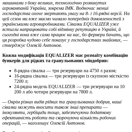
машинами з боку великих, технологічно розвинутих
агрокомпаній України, зокрема ІМК. Водночас менші
господарства охоче звертають увагу на 8- і 16-рядні версії. На
цей сезон ми вже маємо чимало попередніх домовленостей з
українськими агровиробниками. Сівалки EQUALIZER уже
встигли напрацювати собі відмінну репутацію в Україні, й
сьогодні вона вже сама працює на нас, бо фермери бачать, що
ця розробка чудово себе показує у господарствах знайомих, ―
стверджує Олексій Антонов.
Кожна модифікація EQUALIZER має розмаїту комбінацію
бункерів для рідких та гранульованих міндобрив:
8-рядна сівалка ― три резервуари на 4750 л разом;
16-рядна сівалка ― три резервуари із скупною місткістю
7200 л;
24-рядна модель EQUALIZER ― три резервуари на 10
200 л або чотири резервуари на 7800 л.
— Окрім різних видів рідких та гранульованих добрив, наші
сівалки можуть вносити також інші препарати ―
інокулянти, гербіциди тощо, забезпечуючи додаткову
ефективність роботи та скорочуючи кількість робочих
операцій, ― наголошує Олексій Антонов.