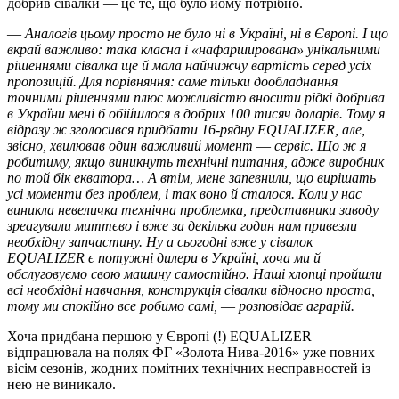
добрив сівалки ― це те, що було йому потрібно.
—
Аналогів цьому просто не було ні в Україні, ні в Європі. І що
вкрай важливо: така класна і «нафарширована» унікальними
рішеннями сівалка ще й мала найнижчу вартість серед усіх
пропозицій. Для порівняння: саме тільки дообладнання
точними рішеннями плюс можливістю вносити рідкі добрива
в України мені б обійшлося в добрих 100 тисяч доларів. Тому я
відразу ж зголосився придбати 16-рядну EQUALIZER, але,
звісно, хвилював один важливий момент ― сервіс. Що ж я
робитиму, якщо виникнуть технічні питання, адже виробник
по той бік екватора… А втім, мене запевнили, що вирішать
усі моменти без проблем, і так воно й сталося. Коли у нас
виникла невеличка технічна проблемка, представники заводу
зреагували миттєво і вже за декілька годин нам привезли
необхідну запчастину. Ну а сьогодні вже у сівалок
EQUALIZER є потужні дилери в Україні, хоча ми й
обслуговуємо свою машину самостійно. Наші хлопці пройшли
всі необхідні навчання, конструкція сівалки відносно проста,
тому ми спокійно все робимо самі, ― розповідає аграрій.
Хоча придбана першою у Європі (!) EQUALIZER
відпрацювала на полях ФГ «Золота Нива-2016» уже повних
вісім сезонів, жодних помітних технічних несправностей із
нею не виникало.