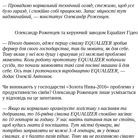
— Провадимо нормальний технічний огляд, стежимо, щоб усе
було гаразд, і спокійно собі працюємо. Запас міцності тут
надзвичайний, ― констатує Олександр Роженцев.
Олександр Роженцев та керуючий заводом
Equalizer
Гідео
— Нічого дивного, адже першу сівалку EQUALIZER зробив
фермер для свого господарства, так би мовити, як для себе.
Тому вклав у неї всю душу і врахував усі можливі проблемні
моменти. Коли роботу прототипу EQUALIZER побачили
сусіди, то почали замовляти такі самі посівні машини й для
себе. Ось так і розпочалося виробництво EQUALIZER, ―
додає Олексій Антонов.
Чи виникають у господарстві «Золота Нива-2016» проблеми з
продуктивністю сівби? Олександр Роженцев лише усміхається
у відповідь на це запитання.
— Якщо ви нормально організуєте логістику з насінням та
добривами, то 16-рядна сівалка EQUALIZER спокійно засіває
по 10 гектарів за годину. У нас навіть питання так не стоїть,
щоб кудись гнати й поспішати. Тут місткі бункери, які
потрібно заправляти не кожні 3‒4 гектари, як у деяких
сівалках, а у багато разів рідше. Тому ми не розганяємо сівалку