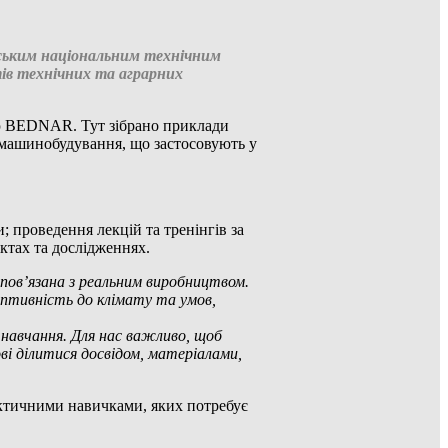
ським національним технічним
ів технічних та аграрних
ію BEDNAR. Тут зібрано приклади
и машинобудування, що застосовують у
; проведення лекцій та тренінгів за
ктах та дослідженнях.
 пов’язана з реальним виробництвом.
аптивність до клімату та умов,
 навчання. Для нас важливо, щоб
ові ділитися досвідом, матеріалами,
актичними навичками, яких потребує