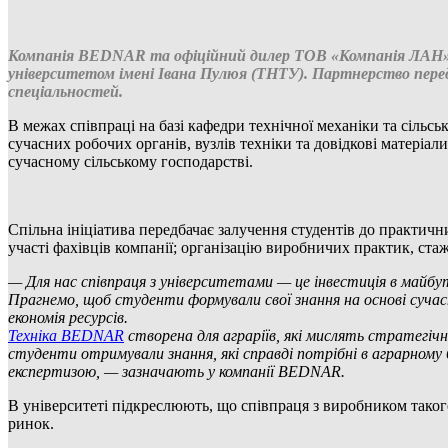
Компанія BEDNAR та офіційний дилер ТОВ «Компанія ЛАН» 
університетом імені Івана Пулюя (ТНТУ). Партнерство перед
спеціальностей.
В межах співпраці на базі кафедри технічної механіки та сіл
сучасних робочих органів, вузлів техніки та довідкові матеріа
сучасному сільському господарстві.
Спільна ініціатива передбачає залучення студентів до практичн
участі фахівців компанії; організацію виробничих практик, ста
— Для нас співпраця з університетами — це інвестиція в майбут
Прагнемо, щоб студенти формували свої знання на основі сучас
економія ресурсів.
Техніка BEDNAR
створена для аграріїв, які мислять стратегіч
студенти отримували знання, які справді потрібні в аграрному 
експертизою, — зазначають у компанії BEDNAR.
В університеті підкреслюють, що співпраця з виробником таког
ринок.