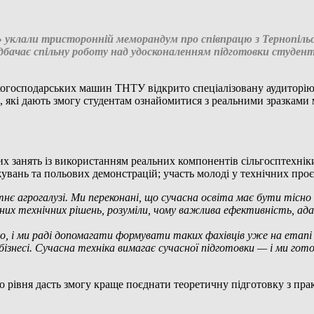
уклали тристоронній меморандум про співпрацю з Тернопіль
бачає спільну роботу над удосконаленням підготовки студент
ьськогосподарських машин ТНТУ відкрито спеціалізовану аудитор
ли, які дають змогу студентам ознайомитися з реальними зразкам
их занять із використанням реальних компонентів сільгосптехніки
жувань та польових демонстрацій; участь молоді у технічних проє
нє агрогалузі. Ми переконані, що сучасна освіта має бути тісно
них технічних рішень, розуміли, чому важлива ефективність, ад
но, і ми раді допомагати формувати таких фахівців уже на етапі
бізнесі. Сучасна техніка вимагає сучасної підготовки — і ми гот
о рівня дасть змогу краще поєднати теоретичну підготовку з пр