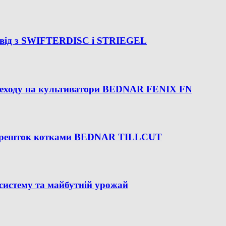
освід з SWIFTERDISC і STRIEGEL
переходу на культиватори BEDNAR FENIX FN
ток решток котками BEDNAR TILLCUT
 систему та майбутній урожай