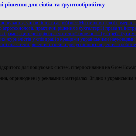
 рішення для сівби та ґрунтообробітку
 відкритого для пошукових систем, гіперпосилання на GrowHow.in
ення, оприлюднені у рекламних матеріалах. Згідно з українським з