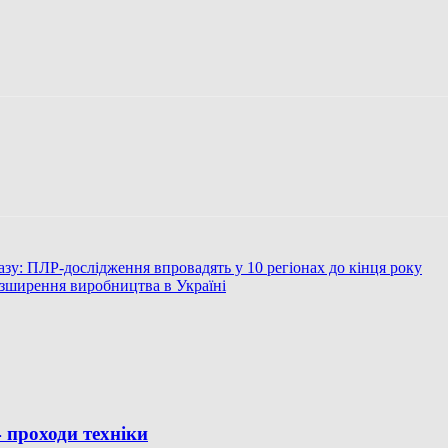
азу: ПЛР-дослідження впровадять у 10 регіонах до кінця року
розширення виробництва в Україні
проходи техніки