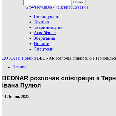
GrowHow.in.ua • [ Як вирощувати ]
Вирощування
Техніка
Тваринництво
Агробізнес
Зберігання
Новини
Спецтеми
ДО ХАТИ
Новини
BEDNAR розпочав співпрацю з Тернопільсь
Новини
BEDNAR розпочав співпрацю з Терн
Івана Пулюя
14 Липня, 2025