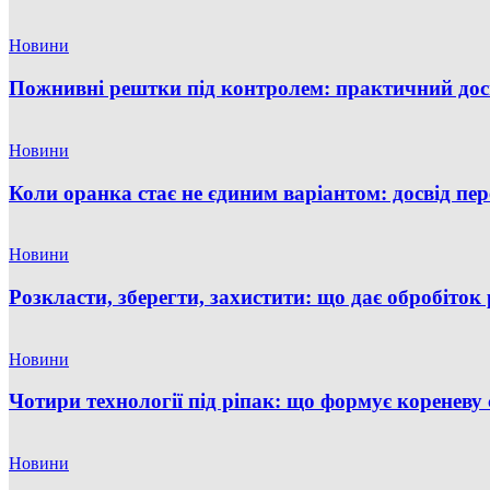
Новини
Пожнивні рештки під контролем: практичний д
Новини
Коли оранка стає не єдиним варіантом: досвід 
Новини
Розкласти, зберегти, захистити: що дає обробі
Новини
Чотири технології під ріпак: що формує кореневу
Новини