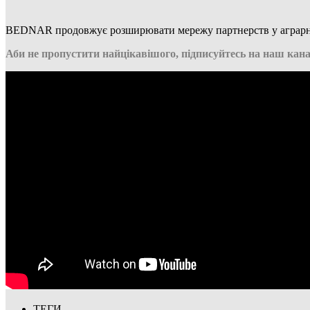
BEDNAR продовжує розширювати мережу партнерств у аграрній 
Аби не пропустити найцікавішого, підписуйтесь на наш кана
ТЕГИ