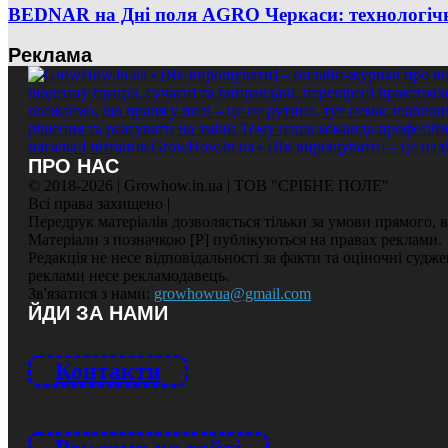
BEDNAR на Дні поля AGRO Черкаси: технологічні
Реклама
ПРО НАС
© 2018-2026 | Growhow.in.ua | ТОВ "СРІБНЕ ПОЛЕ"
Всі права захищено |
Передрук матеріалів дозволяється тільки за умови прямого,
Матеріали з позначкою [Р] публікуються на правах реклами.
Редакція не несе відповідальності за факти та оціночні судж
реклами несе рекламодавець.
Зв'язатися з нами:
growhowua@gmail.com
ЙДИ ЗА НАМИ
Контакти
Реклама на сайті