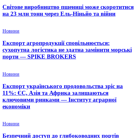
Світове виробництво пшениці може скоротитися
на 23 млн тонн через Ель-Ніньйо та війни
Новини
Експорт агропродукції сповільнюється:
сухопутна логістика не здатна замінити морські
порти — SPIKE BROKERS
Новини
Експорт українського продовольства зріс на
11%: ЄС, Азія та Африка залишаються
ключовими ринками — Інститут аграрної
економіки
Новини
Безпечний доступ до глибоководних портів