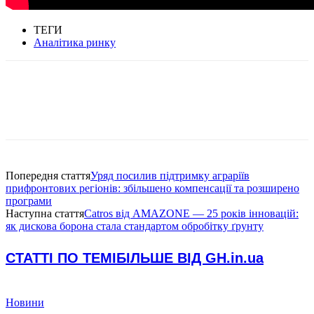
ТЕГИ
Аналітика ринку
Попередня стаття
Уряд посилив підтримку аграріїв
прифронтових регіонів: збільшено компенсації та розширено
програми
Наступна стаття
Catros від AMAZONE — 25 років інновацій:
як дискова борона стала стандартом обробітку ґрунту
СТАТТІ ПО ТЕМІ
БІЛЬШЕ ВІД GH.in.ua
Новини