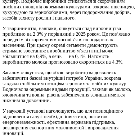
культур. Водночас виробники стикаються зі скороченням
посівних площ під окремими культурами, зокрема пшеницею,
кукурудзою та зернобобовими, через подорожчання добрив,
засобів захисту рослин і пального.
У тваринництві, навпаки, очікується спад виробництва —
приблизно на 2,3% у порівнянні з 2025 роком. Це пов’язано
передусім зі скороченням поголів’я в господарствах
населення. При цьому окремі сегменти демонструють
стримане зростання: виробництво м’яса птиці може
збільшитися на 0,9%, а яєць — на 0,1%. Натомість
виробництво молока прогнозовано скоротиться на 4,3%.
Загалом очікується, що обсяг виробництва дозволить
забезпечити базові внутрішні потреби України, зокрема
завдяки стабільним позиціям зернових та олійних культур.
Водночас за окремими видами продукції, такими як молоко,
яловичина та вовна, рівень забезпечення залишатиметься
нижчим за довоєнний.
У науковій установі наголошують, що для повноцінного
відновлення галузі необхідні інвестиції, розвиток
енергонезалежності, ефективна державна підтримка,
розширення експортних можливостей і впровадження
інновацій.