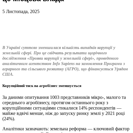
5 Листопада, 2025
В Україні суттєво зменшилася кількість випадків корупції у
земельній сфері. Про це свідчать результати щорічного
дослідження «Прояви корупції у земельній сфері», проведеного
аналітичним агентством Info Sapiens на замовлення Програми з
аграрного та сільського розвитку (АГРО), що фінансується Урядом
США.
Корупційний тиск на агробізнес зменшується
За даними опитування 1003 представників мікро-, малого та
середнього агробізнесу, протягом останнього року з
корупційними ситуаціями стикалися 14% респондентів —
майже вдвічі менше, ніж до запуску ринку землі у 2021 році
(24%).
Аналітики зазначають: земельна реформа — ключовий фактор