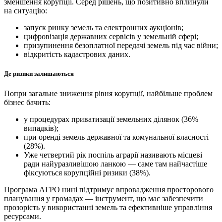
зменшення корупції. Серед рішень, що позитивно вплинули
на ситуацію:
запуск ринку земель та електронних аукціонів;
цифровізація державних сервісів у земельній сфері;
призупинення безоплатної передачі земель під час війни;
відкритість кадастрових даних.
Де ризики залишаються
Попри загальне зниження рівня корупції, найбільше проблем
бізнес бачить:
у процедурах приватизації земельних ділянок (36%
випадків);
при оренді земель державної та комунальної власності
(28%).
Уже четвертий рік поспіль аграрії називають місцеві
ради найуразливішою ланкою — саме там найчастіше
фіксуються корупційні ризики (38%).
Програма АГРО нині підтримує впровадження просторового
планування у громадах — інструмент, що має забезпечити
прозорість у використанні земель та ефективніше управління
ресурсами.