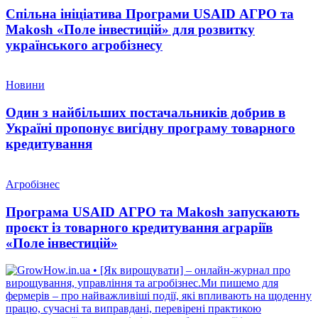
Спільна ініціатива Програми USAID АГРО та
Makosh «Поле інвестицій» для розвитку
українського агробізнесу
Новини
Один з найбільших постачальників добрив в
Україні пропонує вигідну програму товарного
кредитування
Агробізнес
Програма USAID АГРО та Makosh запускають
проєкт із товарного кредитування аграріїв
«Поле інвестицій»