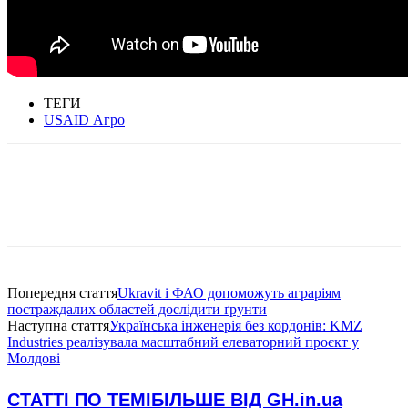
ТЕГИ
USAID Агро
Попередня стаття
Ukravit і ФАО допоможуть аграріям
постраждалих областей дослідити ґрунти
Наступна стаття
Українська інженерія без кордонів: KMZ
Industries реалізувала масштабний елеваторний проєкт у
Молдові
СТАТТІ ПО ТЕМІ
БІЛЬШЕ ВІД GH.in.ua