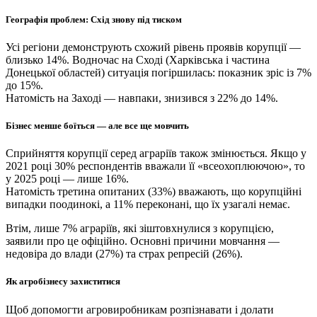
Географія проблем: Схід знову під тиском
Усі регіони демонструють схожий рівень проявів корупції —
близько 14%. Водночас на Сході (Харківська і частина
Донецької областей) ситуація погіршилась: показник зріс із 7%
до 15%.
Натомість на Заході — навпаки, знизився з 22% до 14%.
Бізнес менше боїться — але все ще мовчить
Сприйняття корупції серед аграріїв також змінюється. Якщо у
2021 році 30% респондентів вважали її «всеохоплюючою», то
у 2025 році — лише 16%.
Натомість третина опитаних (33%) вважають, що корупційні
випадки поодинокі, а 11% переконані, що їх узагалі немає.
Втім, лише 7% аграріїв, які зіштовхнулися з корупцією,
заявили про це офіційно. Основні причини мовчання —
недовіра до влади (27%) та страх репресій (26%).
Як агробізнесу захиститися
Щоб допомогти агровиробникам розпізнавати і долати