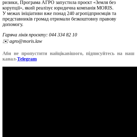
ризики, Програма АГРО запустила проєкт «Земля без
корупції», який реалізує юридична компанія MORIS.
У межах ініціативи вже понад 240 агропідприємців та
представників громад отримали безкоштовну правову
допомогу.
Гаряча лінія проєкту: 044 334 82 10
✉️ agro@moris.law
Аби не пропустити найцікавішого, підписуйтесь на наш
канал-
Telegram