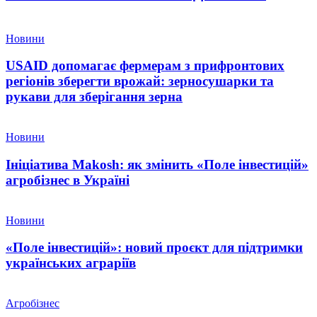
Новини
USAID допомагає фермерам з прифронтових
регіонів зберегти врожай: зерносушарки та
рукави для зберігання зерна
Новини
Ініціатива Makosh: як змінить «Поле інвестицій»
агробізнес в Україні
Новини
«Поле інвестицій»: новий проєкт для підтримки
українських аграріїв
Агробізнес