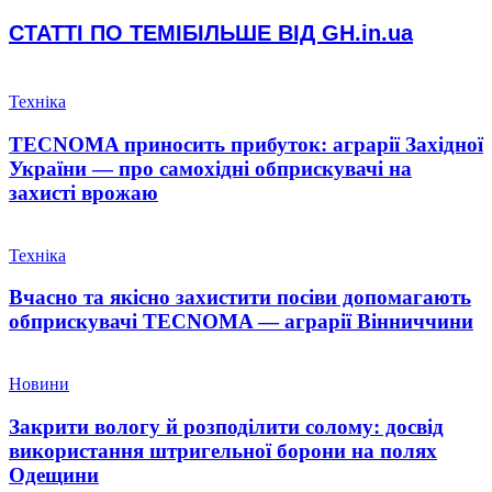
СТАТТІ ПО ТЕМІ
БІЛЬШЕ ВІД GH.in.ua
Техніка
TECNOMA приносить прибуток: аграрії Західної
України — про самохідні обприскувачі на
захисті врожаю
Техніка
Вчасно та якісно захистити посіви допомагають
обприскувачі TECNOMA — аграрії Вінниччини
Новини
Закрити вологу й розподілити солому: досвід
використання штригельної борони на полях
Одещини