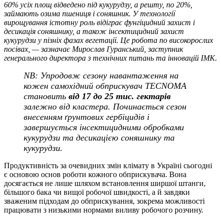
60% усіх площ відведено під кукурудзу, а решту, по 20%,
займають озима пшениця і соняшник. У технології
вирощування істотну роль відіграє фунгіцидний захист і
десикація соняшнику, а також інсектицидний захист
кукурудзи у пізніх фазах вегетації. Це робота по високорослих
посівах, — зазначає Мирослав Гуранський, заступник
генерального директора з технічних питань та інновацій ІМК.
NB: Упродовж сезону навантаження на
кожен самохідний обприскувач TECNOMA
становить
від 17 до 25 тис. гектарів
залежно від кластера. Починається сезон
внесенням ґрунтових гербіцидів і
завершується інсектицидними обробками
кукурудзи та десикацією соняшнику та
кукурудзи.
Продуктивність за очевидних змін клімату в Україні сьогодні
є основою основ роботи кожного обприскувача. Вона
досягається не лише шляхом встановлення ширшої штанги,
більшого бака чи вищої робочої швидкості, а й завдяки
зваженим підходам до обприскування, зокрема можливості
працювати з низькими нормами виливу робочого розчину.