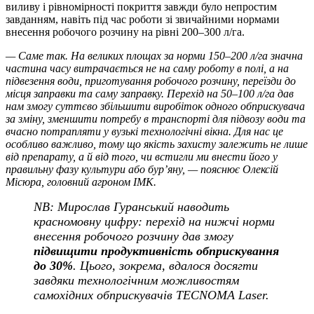
виливу і рівномірності покриття завжди було непростим
завданням, навіть під час роботи зі звичайними нормами
внесення робочого розчину на рівні 200–300 л/га.
— Саме так. На великих площах за норми 150–200 л/га значна
частина часу витрачається не на саму роботу в полі, а на
підвезення води, приготування робочого розчину, переїзди до
місця заправки та саму заправку. Перехід на 50–100 л/га дав
нам змогу суттєво збільшити виробіток одного обприскувача
за зміну, зменшити потребу в транспорті для підвозу води та
вчасно потрапляти у вузькі технологічні вікна.
Для нас це
особливо важливо, тому що якість захисту залежить не лише
від препарату, а й від того, чи встигли ми внести його у
правильну фазу культури або бур’яну,
— пояснює Олексій
Місюра, головний агроном ІМК.
NB: Мирослав Гуранський наводить
красномовну цифру: перехід на нижчі норми
внесення робочого розчину дав змогу
підвищити продуктивність обприскування
до 30%
. Цього, зокрема, вдалося досягти
завдяки технологічним можливостям
самохідних обприскувачів TECNOMA Laser.