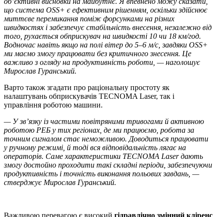
об’єктивні висновки на майбутнє. Я впевнено можу сказати,
що система OSS+ є ефективним рішенням, оскільки здійснює
миттєве перемикання поміж форсунками на різних
швидкостях і забезпечує стабільність внесення, незалежно від
того, рухається обприскувач на швидкості 10 чи 18 км/год.
Водночас навіть якщо на полі вітер до 5–6 м/с, завдяки OSS+
ми маємо змогу працювати без критичного знесення. Це
важливо з огляду на продуктивність роботи, — наголошує
Мирослав Гуранський.
Варто також згадати про раціональну простоту як
налаштувань обприскувачів TECNOMA Laser, так і
управління роботою машини.
— У зв’язку із частими повітряними тривогами й активною
роботою РЕБ у тих регіонах, де ми працюємо, робота за
точним сигналом стає неможливою. Доводиться працювати
у ручному режимі, й тоді вся відповідальність лягає на
операторів. Саме характеристики TECNOMA Laser дають
змогу достойно проходити такі складні періоди, забезпечуючи
продуктивність і точність виконання польових завдань, —
стверджує Мирослав Гуранський.
Важливою перевагою є високий
гідравлічно змінний кліренс