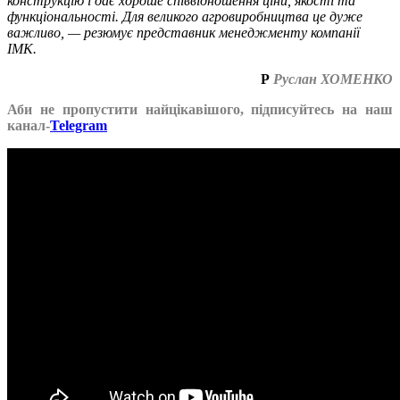
конструкцію і дає хороше співвідношення ціни, якості та
функціональності. Для великого агровиробництва це дуже
важливо, — резюмує представник менеджменту компанії
ІМК.
Р
Руслан ХОМЕНКО
Аби не пропустити найцікавішого, підписуйтесь на наш
канал-
Telegram