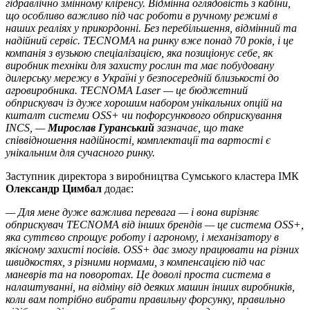
гідравлічно змінному кліренсу. Відмінна оглядовість з кабіни,
що особливо важливо під час роботи в ручному режимі в
наших реаліях у прикордонні. Без перебільшення, відмінний та
надійний сервіс. TECNOMA на ринку вже понад 70 років, і це
компанія з вузькою спеціалізацією, яка позиціонує себе, як
виробник техніки для захисту рослин та має побудовану
дилерську мережу в Україні у безпосередній близькості до
агровиробника. TECNOMA Laser — це бюджетний
обприскувач із дуже хорошим набором унікальних опцій на
кшталт системи OSS+ чи пофорсункового обприскування
INCS, —
Мирослав Гуранський
зазначає, що таке
співвідношення надійності, комплектації та вартості є
унікальним для сучасного ринку.
Заступник директора з виробництва Сумського кластера ІМК
Олександр Цимбал
додає:
— Для мене дуже важлива перевага — і вона вирізняє
обприскувач TECNOMA від інших брендів — це система OSS+,
яка суттєво спрощує роботу і агроному, і механізатору в
якісному захисті посівів.
OSS+ дає змогу працювати на різних
швидкостях, з різними нормами, з компенсацією під час
маневрів та на поворотах. Це доволі проста система в
налаштуванні, на відміну від деяких машин інших виробників,
коли вам потрібно вибрати правильну форсунку, правильно