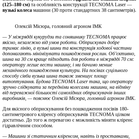
(125–180 см)
та особливість конструкції TECNOMA Laser —
вузькі колеса
машини (30 проти стандартних 38 сантиметрів).
Олексій Місюра, головний агроном ІМК
— У міжрядді кукурудзи та соняшнику TECNOMA працює
якісно, незалежно від умов роботи. Обприскувач добре
тримає лінію, а вузькі шини та конструкція ходової частини
допомагають мінімізувати пошкодження рослин. Об’єктивно,
шина на 30 см краще підходить для роботи в міжрядді 70 см:
оператору легше вести машину, і ми бачимо менше
механічного пошкодження культури. На посівах суцільного
способу сівби вузька шина також зменшує площу
витоптування. Будова TECNOMA Laser така, що оператору
зручно слідкувати за передніми колесами машини, на відміну
від переважної більшості самохідних обприскувачів інших
виробників, — пояснює Олексій Місюра, головний агроном ІМК.
Для якісного обприскування без пошкодження посівів 180-
сантиметрового кліренсу обприскувачів TECNOMA цілком
достатньо. До того ж перевагою є можливість міняти кліренс
гідравлічним способом.
— Машини зі статичним кліренсом, навіть із проставками,