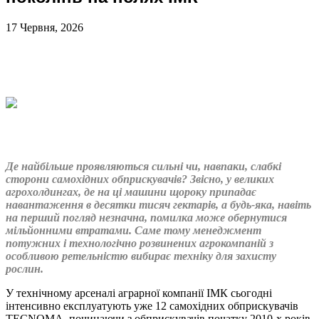
17 Червня, 2026
Де найбільше проявляються сильні чи, навпаки, слабкі
сторони самохідних обприскувачів? Звісно, у великих
агрохолдингах, де на ці машини щороку припадає
навантаження в десятки тисяч гектарів, а будь-яка, навіть
на перший погляд незначна, помилка може обернутися
мільйонними втратами. Саме тому менеджмент
потужних і технологічно розвинених агрокомпаній з
особливою ретельністю вибирає техніку для захисту
рослин.
У технічному арсеналі аграрної компанії ІМК сьогодні
інтенсивно експлуатують уже 12 самохідних обприскувачів
TECNOMA, починаючи з обприскувачів початку 2010-х років