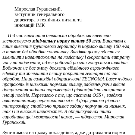
Мирослав Гуранський,
заступник генерального
директора з технічних питань та
інновацій ІМК
— Під час виконання більшості обробок ми впевнено
застосовуємо
мінімальну норму виливу 50 л/га.
Винятком є
лише внесення ґрунтового гербіциду із нормою виливу 100 л/га,
а також дві обробки соняшнику. Завдяки цьому вдається
зменшити навантаження на логістику і скоротити витрату
часу на підвезення, адже робочий розчин готується швидше.
Водночас це дає змогу досягти відмінного агрономічного
ефекту та збільшити площу покриття гектарів під час
обробок. Наші самохідні обприскувачі TECNOMA Laser чудово
працюють із низькими нормами виливу, забезпечуючи якісне
дотримання заданих параметрів і рівномірність покриття
площі посівів. Перевагою є те, що система OSS+, завдяки
автоматичному перемиканню між 4 форсунками різного
типорозміру, стабільно тримає задану норму як на низьких,
так і на високих швидкостях. В обприскувачах інших
виробників цієї можливості немає, — підкреслює Мирослав
Гуранський.
Зупинимося на цьому докладніше, адже дотримання норми