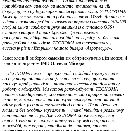
підібрати діапазон роботи — на яких швидкостях із
потрібним вам виливом ви можете працювати на цій
форсунці, яка буде утворюватися крапля тощо. У TECNOMA
Laser це все автоматично робить система OSS+. До того ж
якість виконання робіт із низькими нормами внесення (50–100
л/га) за зміни швидкості руху машини із системою ОSS+
суттєво вища від інших брендів. Третя перевага —
доступність, відкритість і надійність сервісу. За десятки
років роботи з технікою TECNOMA ми переконалися у
високому рівні підтримки нашого дилера «Агроресурс».
Задоволений вибором самохідних обприскувачів цієї моделі й
головний агроном ІМК
Олексій Місюра
.
— TECNOMA Laser — це простий, надійний і зрозумілий в
експлуатації обприскувач. Для нас важливо, що машина
поєднує продуктивність, точність внесення та делікатну
роботу в міжрядді.
Ми готові рекомендувати TECNOMA
іншим господарствам, особливо тим, хто працює на великих
площах, використовує низькі норми виливу та має значний
обсяг робіт у стислі технологічні строки.
Це не ідеальна
машина без жодних зауважень — такої техніки в реальному
виробництві не існує. Але TECNOMA добре виконує свої
основні завдання: тримає норму виливу, якісно працює в
міжрядді, має хорошу стабілізацію штанги, просту