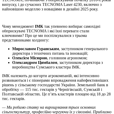
випуску, і до сучасних TECNOMA Laser 4230, включно з
найновішою моделлю з новаціями в дизайні 2025 року.
Чому менеджмент
ІМК
так упевнено вибирає самохідні
обприскувачі TECNOMA і які їхні переваги стали
ключовими?
Про це ми поспілкувалися з трьома
представниками холдингу:
Мирославом Гуранським
, заступником генерального
директора з технічних питань та інновацій;
Олексієм Місюрою
, головним агрономом;
Олександром Цимбалом
, заступником директора з
виробництва Сумського кластера ІМК.
ІМК належить до когорти агрокомпаній, які інтенсивно
розвиваються і є піонерами впровадження найефективніших
рішень у сільському господарстві України. Земельний банк в
обробітку — 115 тис. гектарів у Чернігівській, Сумській і
Полтавській областях. Це п’ять кластерів площею від 18 до 28
тис. гектарів.
— Ми робимо ставку на вирощування трьох основних
сільгоспкультур, професійно чергуючи їх у сівозміні. Приблизно