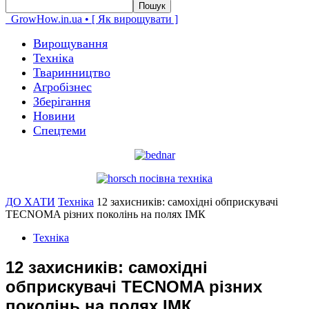
GrowHow.in.ua • [ Як вирощувати ]
Вирощування
Техніка
Тваринництво
Агробізнес
Зберігання
Новини
Спецтеми
ДО ХАТИ
Техніка
12 захисників: самохідні обприскувачі
TECNOMA різних поколінь на полях ІМК
Техніка
12 захисників: самохідні
обприскувачі TECNOMA різних
поколінь на полях ІМК