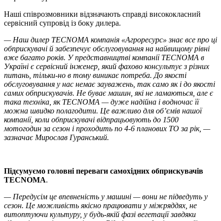
Наші співрозмовники відзначають справді висококласний
сервісний супровід із боку дилера.
— Наш дилер TECNOMA компанія «Агроресурс» знає все про ці
обприскувачі й забезпечує обслуговування на найвищому рівні
вже багато років. У представництві компанії TECNOMA в
Україні є сервісний інженер, який фахово консультує з різних
питань, тільки-но в тому виникає потреба. До якості
обслуговування у нас немає зауважень, так само як і до якості
самих обприскувачів. Не буває машин, які не ламаються, але є
така техніка, як TECNOMA — дуже надійна і водночас її
можна швидко полагодити. Це важливо для об’ємів нашої
компанії, коли обприскувачі відпрацьовують до 1500
мотогодин за сезон і проходить по 4-6 планових ТО за рік, —
зазначає Мирослав Гуранський.
Підсумуємо головні переваги самохідних обприскувачів
TECNOMA
.
— Передусім це впевненість у машині — вони не підведуть у
сезон. Це можливість якісно працювати у міжряддях, не
витоптуючи культуру, у будь-якій фазі вегетації завдяки