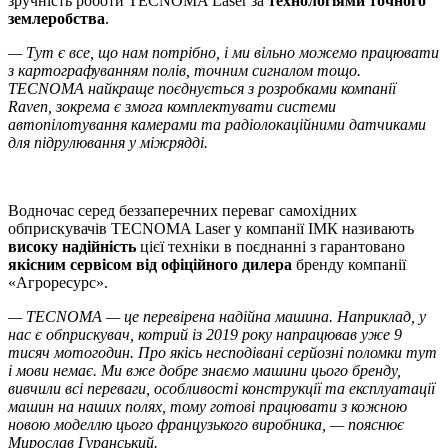
зручність роботи TECNOMA Laser за
технологіями точного
землеробства
.
— Тут є все, що нам потрібно, і ми вільно можемо працювати
з картографуванням полів, точним сигналом тощо.
TECNOMA найкраще поєднується з розробками компанії
Raven, зокрема є змога комплектувати системи
автопілотування камерами та радіолокаційними датчиками
для підрулювання у міжрядді.
Водночас серед беззаперечних переваг самохідних
обприскувачів TECNOMA Laser у компанії ІМК називають
високу надійність
цієї техніки в поєднанні з гарантовано
якісним сервісом від офіційного дилера
бренду компанії
«Агроресурс».
— TECNOMA — це перевірена надійна машина. Наприклад, у
нас є обприскувач, котрий із 2019 року напрацював уже 9
тисяч мотогодин. Про якісь несподівані серйозні поломки тут
і мови немає. Ми вже добре знаємо машини цього бренду,
вивчили всі переваги, особливості конструкції та експлуатації
машин на наших полях, тому готові працювати з кожною
новою моделлю цього французького виробника, — пояснює
Мирослав Гуранський.