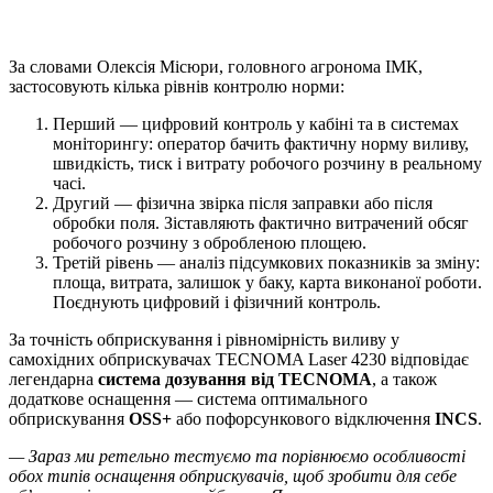
Читайте також:
Обприскування малими нормами — підвищення
продуктивності на більш як 30%: досвід ІМК
За словами Олексія Місюри, головного агронома ІМК,
застосовують кілька рівнів контролю норми:
Перший — цифровий контроль у кабіні та в системах
моніторингу: оператор бачить фактичну норму виливу,
швидкість, тиск і витрату робочого розчину в реальному
часі.
Другий — фізична звірка після заправки або після
обробки поля. Зіставляють фактично витрачений обсяг
робочого розчину з обробленою площею.
Третій рівень — аналіз підсумкових показників за зміну:
площа, витрата, залишок у баку, карта виконаної роботи.
Поєднують цифровий і фізичний контроль.
За точність обприскування і рівномірність виливу у
самохідних обприскувачах TECNOMA Laser 4230 відповідає
легендарна
система дозування від TECNOMA
, а також
додаткове оснащення — система оптимального
обприскування
OSS+
або пофорсункового відключення
INCS
.
— Зараз ми ретельно тестуємо та порівнюємо особливості
обох типів оснащення обприскувачів, щоб зробити для себе