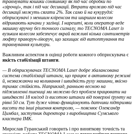
травмувати кошики соняшнику як під час обробки по
«зірочці», так і під час десикації. Втрати врожаю під час
десикації можуть сягати 2%. Так само й на кукурудзі:
обприскувачі з меншим кліренсом та ширшим колесом
відривають качани у загінці. І нарешті, коли оператор веде
машину вручну без точного сигналу, то TECNOMA Laser із
вузьким колесом забезпечує вкрай важливі кілька сантиметрів
люфту праворуч-ліворуч, що захищає від витоптування та
травмування культури.
Важливим аспектом в оцінці роботи кожного обприскувача є
якість стабілізації штанги
.
— В обприскувачах TECNOMA Laser добре збалансована
система стабілізації штанги, що працює в активному режимі
й, незважаючи на коливання і швидкість руху машини, якісно
тримає стійкість. Наприклад, ранньою весною на
підживленні пшениці ми можемо без проблем працювати на
швидкості 18 км/год із висотою штанги від поверхні ґрунту на
рівні 50 см. Тут дуже чітко функціонують датчики підтримки
висоти та інші рішення контролю, — пояснює Олександр
Цимбал,
заступник директора з виробництва Сумського
кластера ІМК
.
Мирослав Гуранський говорить і про виняткову точність та