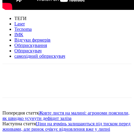
ТЕГИ
Laser
Tecnoma
ІМК
Відгуки фермерів
Обприскування
Обприскувач
самохідний обприскувач
Попередня стаття
Жовте листя на малині: агрономи пояснили,
як швидко усунути дефіцит заліза
Наступна стаття
Ціни на ячмінь залишаються під тиском перед
жнивами, але ринок очікує відновлення вже у липні