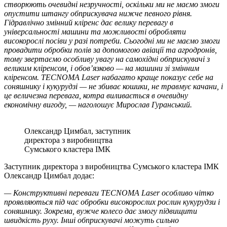
створюють очевидні незручності, оскільки ми не маємо змоги
опустити штангу обприскувача нижче певного рівня.
Гідравлічно змінний кліренс дає велику перевагу в
універсальності машини та можливості обробляти
високорослі посіви у разі потреби. Сьогодні ми не маємо змоги
провадити обробки полів за допомогою авіації та агродронів,
тому звертаємо особливу увагу на самохідні обприскувачі з
великим кліренсом, і обов’язково — на машини зі змінним
кліренсом. TECNOMA Laser набагато краще показує себе на
соняшнику і кукурудзі — не збиває кошики, не травмує качани, і
це величезна перевага, котра виливається в очевидну
економічну вигоду, — наголошує Мирослав Гуранський.
Олександр Цимбал, заступник
директора з виробництва
Сумського кластера ІМК
Заступник директора з виробництва Сумського кластера ІМК
Олександр Цимбал додає:
— Конструктивні переваги TECNOMA Laser особливо чітко
проявляються під час обробки високорослих рослин кукурудзи і
соняшнику.
Зокрема, вужче колесо дає змогу підвищити
швидкість руху. Інші обприскувачі можуть сильно