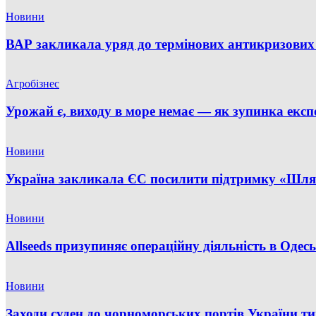
Новини
ВАР закликала уряд до термінових антикризових 
Агробізнес
Урожай є, виходу в море немає — як зупинка експо
Новини
Україна закликала ЄС посилити підтримку «Шлях
Новини
Allseeds призупиняє операційну діяльність в Одес
Новини
Заходи суден до чорноморських портів України т