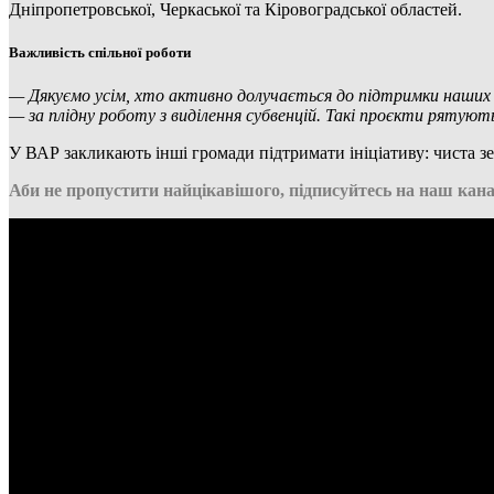
Дніпропетровської, Черкаської та Кіровоградської областей.
Важливість спільної роботи
— Дякуємо усім, хто активно долучається до підтримки наших з
— за плідну роботу з виділення субвенцій. Такі проєкти ряту
У ВАР закликають інші громади підтримати ініціативу: чиста зем
Аби не пропустити найцікавішого, підписуйтесь на наш кана