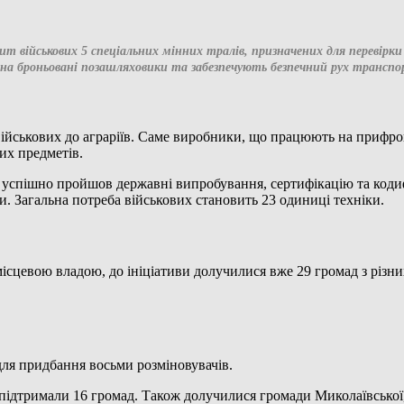
запит військових 5 спеціальних мінних тралів, призначених для переві
а броньовані позашляховики та забезпечують безпечний рух транспорт
військових до аграріїв. Саме виробники, що працюють на прифро
их предметів.
, успішно пройшов державні випробування, сертифікацію та код
. Загальна потреба військових становить 23 одиниці техніки.
місцевою владою, до ініціативи долучилися вже 29 громад з різн
для придбання восьми розміновувачів.
підтримали 16 громад. Також долучилися громади Миколаївської,