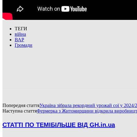
ТЕГИ
війна
ВАР
Громади
Попередня стаття
Україна зібрала рекордний урожай сої у 2024/
Наступна стаття
Фермерка з Житомирщини відкрила виробництво 
СТАТТІ ПО ТЕМІ
БІЛЬШЕ ВІД GH.in.ua