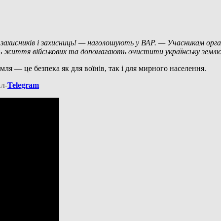
ахисників і захисниць! — наголошують у ВАР. — Учасникам органі
ють життя військових та допомагають очистити українську землю
ля — це безпека як для воїнів, так і для мирного населення.
л-
Telegram