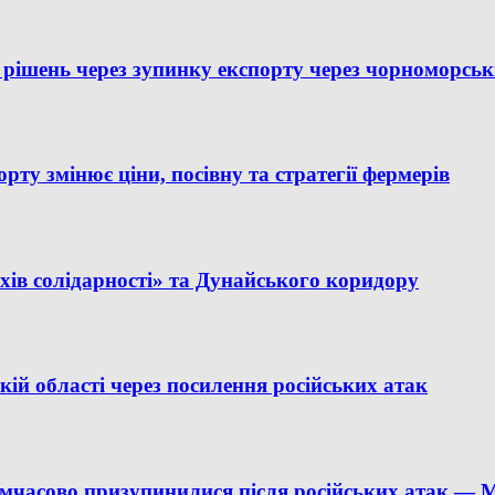
рішень через зупинку експорту через чорноморськ
рту змінює ціни, посівну та стратегії фермерів
ів солідарності» та Дунайського коридору
ькій області через посилення російських атак
имчасово призупинилися після російських атак — 