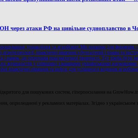
ООН через атаки РФ на цивільне судноплавство в 
 відкритого для пошукових систем, гіперпосилання на GrowHow.in
ення, оприлюднені у рекламних матеріалах. Згідно з українським з