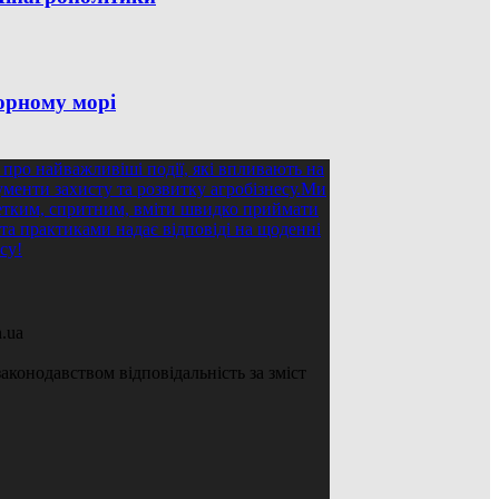
Чорному морі
.ua
аконодавством відповідальність за зміст