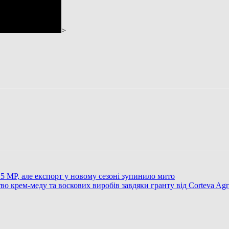
>
25 МР, але експорт у новому сезоні зупинило мито
крем-меду та воскових виробів завдяки гранту від Corteva Agri