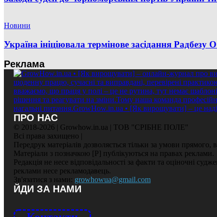
Новини
Україна ініціювала термінове засідання Радбезу 
Реклама
ПРО НАС
© 2018-2026 | Growhow.in.ua | ТОВ "СРІБНЕ ПОЛЕ"
Всі права захищено |
Передрук матеріалів дозволяється тільки за умови прямого,
Матеріали з позначкою [Р] публікуються на правах реклами.
Редакція не несе відповідальності за факти та оціночні судж
реклами несе рекламодавець.
Зв'язатися з нами:
growhowua@gmail.com
ЙДИ ЗА НАМИ
Контакти