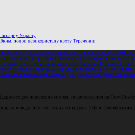
и аграрну Україну
лабким, попри невикористану квоту Туреччини
 відкритого для пошукових систем, гіперпосилання на GrowHow.in
ення, оприлюднені у рекламних матеріалах. Згідно з українським з