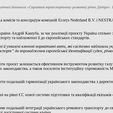
ехнічної допомоги «Сприяння транспортному розвитку річки Дніпро».
 комісія та консорціум компаній Ecorys Nederland B.V. і NESTR
країни Андрій Кашуба, за час реалізації проєкту Україна спільн
орту та наближенні її до європейських стандартів.
 й ухвалені ключові нормативні акти, які системно наблизили ук
спорт” до впровадження європейської ідентифікації суден, річков
оботи проєкт залишається ефективним інструментом розвитку галу
о законодавства, а також посилити інституційну спроможність Мі
ити подальшій гармонізації українського законодавства з дирек
 на рівні ЄС нової системи підготовки та кваліфікації екіпажів
 подальшій інтеграції українського річкового транспорту до є
ї логістичної системи країни.