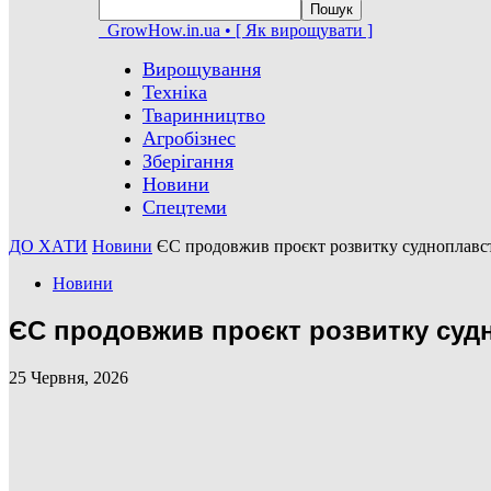
GrowHow.in.ua • [ Як вирощувати ]
Вирощування
Техніка
Тваринництво
Агробізнес
Зберігання
Новини
Спецтеми
ДО ХАТИ
Новини
ЄС продовжив проєкт розвитку судноплавств
Новини
ЄС продовжив проєкт розвитку судно
25 Червня, 2026