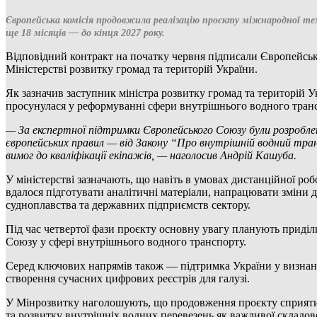
Європейська комісія продовжила реалізацію проєкту міжнародної т
ще 18 місяців — до кінця 2027 року.
Відповідний контракт на початку червня підписали Європейська
Міністерстві розвитку громад та територій України.
Як зазначив заступник міністра розвитку громад та територій У
просунулася у реформуванні сфери внутрішнього водного трансп
— За експертної підтримки Європейського Союзу були розроблені
європейських правил — від Закону “Про внутрішній водний тран
вимог до кваліфікації екіпажів, — наголосив Андрій Кашуба.
У міністерстві зазначають, що навіть в умовах дистанційної р
вдалося підготувати аналітичні матеріали, напрацювати зміни д
судноплавства та державних підприємств сектору.
Під час четвертої фази проєкту основну увагу планують приділ
Союзу у сфері внутрішнього водного транспорту.
Серед ключових напрямів також — підтримка України у визнанні
створення сучасних цифрових реєстрів для галузі.
У Мінрозвитку наголошують, що продовження проєкту сприятиме
та розвитку внутрішніх водних перевезень як важливої складово