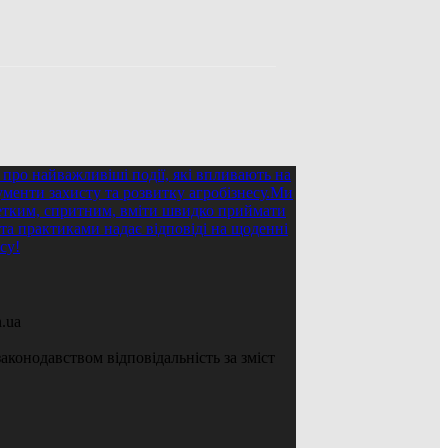
.ua
аконодавством відповідальність за зміст