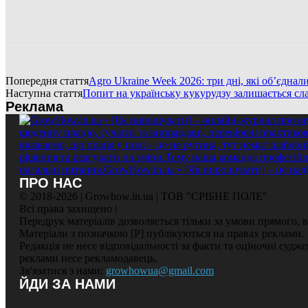
Попередня стаття
Agro Ukraine Week 2026: три дні, які об’єднал
Наступна стаття
Попит на українську кукурудзу залишається с
Реклама
ПРО НАС
© 2018-2026 | Growhow.in.ua | ТОВ "СРІБНЕ ПОЛЕ"
Всі права захищено |
Передрук матеріалів дозволяється тільки за умови прямого,
Матеріали з позначкою [Р] публікуються на правах реклами.
Редакція не несе відповідальності за факти та оціночні судж
реклами несе рекламодавець.
Зв'язатися з нами:
growhowua@gmail.com
ЙДИ ЗА НАМИ