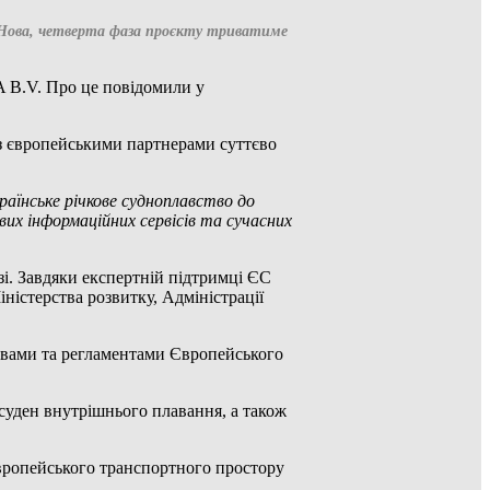
 Нова, четверта фаза проєкту триватиме
A B.V. Про це повідомили у
о з європейськими партнерами суттєво
раїнське річкове судноплавство до
их інформаційних сервісів та сучасних
зі. Завдяки експертній підтримці ЄС
ністерства розвитку, Адміністрації
тивами та регламентами Європейського
 суден внутрішнього плавання, а також
вропейського транспортного простору