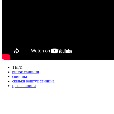
ТЕГИ
ринок свинини
свинина
скільки коштує свинина
ціна свинини