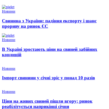
Новини
Свинина з України: падіння експорту і шанс
прориву на ринок ЄС
Новини
В Україні зростають ціни на свиней забійних
кондицій
Новини
Імпорт свинини у січні зріс у понад 10 разів
Новини
Ціни на живих свиней пішли вгору: ринок
реабілітується наприкінці січня