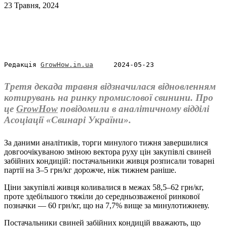
23 Травня, 2024
Редакція 
GrowHow.in.ua
     2024-05-23
Третя декада травня відзначилася відновленням
котирувань на ринку промислової свинини. Про
це
GrowHow
повідомили в аналітичному відділі
Асоціації «Свинарі України».
За даними аналітиків, торги минулого тижня завершилися
довгоочікуваною зміною вектора руху цін закупівлі свиней
забійних кондицій: постачальники живця розписали товарні
партії на 3–5 грн/кг дорожче, ніж тижнем раніше.
Ціни закупівлі живця коливалися в межах 58,5–62 грн/кг,
проте здебільшого тяжіли до середньозваженої ринкової
позначки — 60 грн/кг, що на 7,7% вище за минулотижневу.
Постачальники свиней забійних кондицій вважають, що