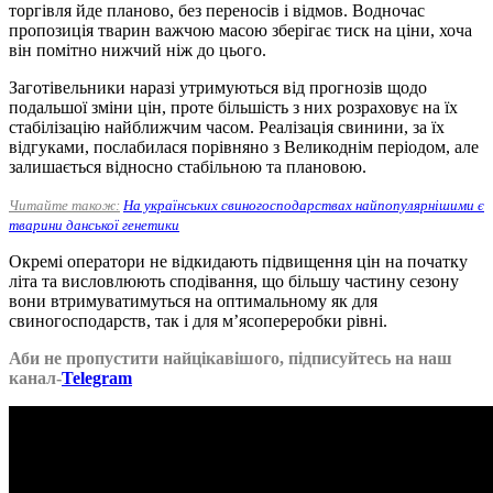
торгівля йде планово, без переносів і відмов. Водночас
пропозиція тварин важчою масою зберігає тиск на ціни, хоча
він помітно нижчий ніж до цього.
Заготівельники наразі утримуються від прогнозів щодо
подальшої зміни цін, проте більшість з них розраховує на їх
стабілізацію найближчим часом. Реалізація свинини, за їх
відгуками, послабилася порівняно з Великоднім періодом, але
залишається відносно стабільною та плановою.
Читайте також:
На українських свиногосподарствах найпопулярнішими є
тварини данської генетики
Окремі оператори не відкидають підвищення цін на початку
літа та висловлюють сподівання, що більшу частину сезону
вони втримуватимуться на оптимальному як для
свиногосподарств, так і для м’ясопереробки рівні.
Аби не пропустити найцікавішого, підписуйтесь на наш
канал-
Telegram