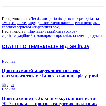
Попередня стаття
Дисбаланс регіонів, розвиток ринку їжі та
землі, євроінтеграція, дві логістичні панелі: деталі програми
головної зернової конференція року
Наступна стаття
Парламент прийняв за основу
євроінтеграційний законопроєкт про хміль та хмелепродукти
СТАТТІ ПО ТЕМІ
БІЛЬШЕ ВІД GH.in.ua
Новини
Ціни на свиней можуть знизитися вже
наступного тижня: імпорт свинини зріс утричі
Новини
Ціни на свиней в Україні можуть знизитися до
70–72 грн/кг — прогноз галузевих аналітиків