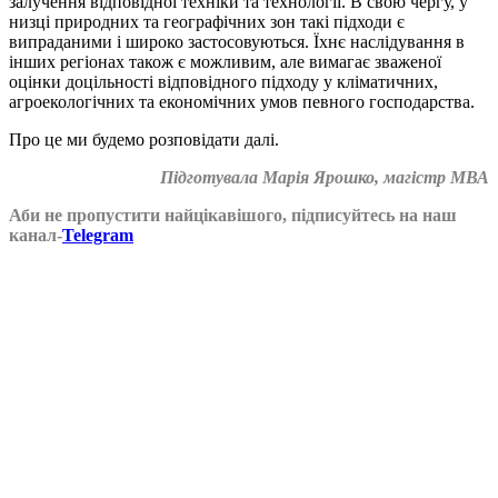
залучення відповідної техніки та технології. В свою чергу, у
низці природних та географічних зон такі підходи є
випраданими і широко застосовуються. Їхнє наслідування в
інших регіонах також є можливим, але вимагає зваженої
оцінки доцільності відповідного підходу у кліматичних,
агроекологічних та економічних умов певного господарства.
Про це ми будемо розповідати далі.
Підготувала Марія Ярошко, магістр МВА
Аби не пропустити найцікавішого, підписуйтесь на наш
канал-
Telegram