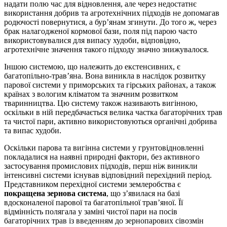
надати полю час для відновлення, але через недостатнє
використання добрив та агротехнічних підходів не допомагав
родючості повернутися, а бур’янам згинути. До того ж, через
брак налагодженої кормової бази, поля під парою часто
використовувалися для випасу худоби, відповідно,
агротехнічне значення такого підходу значно знижувалося.
Іншою системою, що належить до екстенсивних, є
багатопільно-трав’яна. Вона виникла в наслідок розвитку
парової системи у приморських та гірських районах, а також
країнах з вологим кліматом та значним розвитком
тваринництва. Цю систему також називають вигінною,
оскільки в ній передбачається велика частка багаторічних трав
та чистої пари, активно використовуються органічні добрива
та випас худоби.
Оскільки парова та вигінна системи у грунтовідновленні
покладалися на наявні природні фактори, без активного
застосування промислових підходів, перш ніж виникли
інтенсивні системи існував відповідний перехідний період.
Представником перехідної системи землеробства є
покращена зернова система
, що з’явилася на базі
вдосконаленої парової та багатопільної трав’яної. Її
відмінність полягала у заміні чистої пари на посів
багаторічних трав із введенням до зернопарових сівозмін