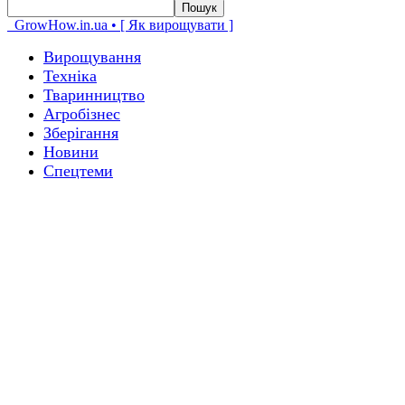
GrowHow.in.ua • [ Як вирощувати ]
Вирощування
Техніка
Тваринництво
Агробізнес
Зберігання
Новини
Спецтеми