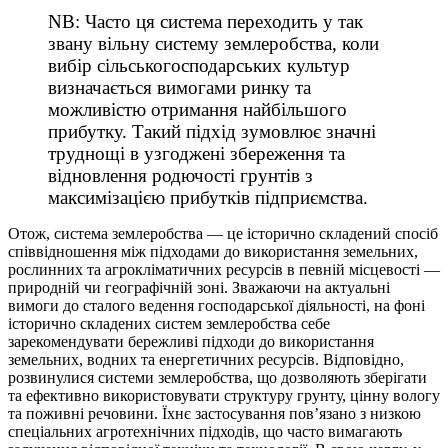
NB: Часто ця система переходить у так
звану вільну систему землеробства, коли
вибір сільськогосподарських культур
визначається вимогами ринку та
можливістю отримання найбільшого
прибутку. Такий підхід зумовлює значні
труднощі в узгоджені збереження та
відновлення родючості грунтів з
максимізацією прибутків підприємства.
Отож, система землеробства — це історично складений спосіб
співвідношення між підходами до використання земельних,
рослинних та агрокліматичних ресурсів в певній місцевості —
природній чи географічній зоні. Зважаючи на актуальні
вимоги до сталого ведення господарської діяльності, на фоні
історично складених систем землеробства себе
зарекомендувати бережливі підходи до використання
земельних, водних та енергетичних ресурсів. Відповідно,
розвинулися системи землеробства, що дозволяють зберігати
та ефективно використовувати структуру грунту, цінну вологу
та поживні речовини. Їхнє застосування пов’язано з низкою
спеціальних агротехнічних підходів, що часто вимагають