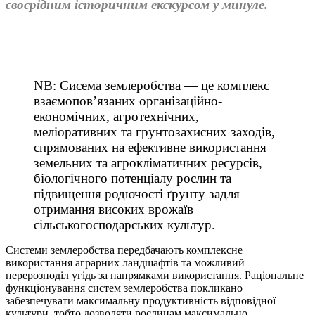
своєрідним історичним екскурсом у минуле.
NB: Сисема землеробства — це комплекс
взаємопов’язаних організаційно-
економічних, агротехнічних,
меліоративних та грунтозахисних заходів,
спрямованих на ефективне використання
земельних та агрокліматичних ресурсів,
біологічного потенціалу рослин та
підвищення родючості ґрунту задля
отримання високих врожаїв
сільськогосподарських культур.
Системи землеробства передбачають комплексне
використання аграрних ландшафтів та можливий
перерозподіл угідь за напрямками використання. Раціональне
функціонування систем землеробства покликано
забезпечувати максимальну продуктивність відповідної
культури, тобто дозволяти рослинам максимально