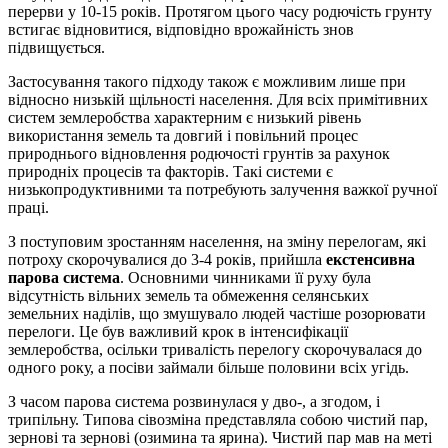
перерви у 10-15 років. Протягом цього часу родючість грунту
встигає відновитися, відповідно врожайність знов
підвищується.
Застосування такого підходу також є можливим лише при
відносно низькій щільності населення. Для всіх примітивних
систем землеробства характерним є низький рівень
використання земель та довгий і повільний процес
природнього відновлення родючості грунтів за рахунок
природніх процесів та факторів. Такі системи є
низькопродуктивними та потребують залучення важкої ручної
праці.
З поступовим зростанням населення, на зміну перелогам, які
потроху скорочувалися до 3-4 pоків, прийшла
екстенсивна
парова система
. Основними чинниками її руху була
відсутність вільних земель та обмеження селянських
земельних наділів, що змушувало людей частіше розорювати
перелоги. Це був важливий крок в інтенсифікації
землеробства, осільки тривалість перелогу скорочувалася до
одного року, а посіви займали більше половини всіх угідь.
З часом парова система розвинулася у дво-, а згодом, і
трипільну. Типова сівозміна представляла собою чистий пар,
зернові та зернові (озимина та ярина). Чистий пар мав на меті