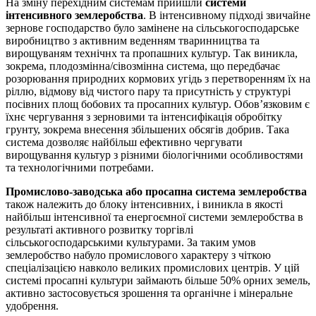
На зміну перехідним системам прийшли
системи
інтенсивного землеробства
. В інтенсивному підході звичайне
зернове господарство було замінене на сільськогосподарське
виробництво з активним веденням тваринництва та
вирощуваням технічнх та пропашних культур. Так виникла,
зокрема, плодозмінна/сівозмінна система, що передбачає
розорювання природних кормових угідь з перетворенням їх на
ріллю, відмову від чистого пару та присутність у структурі
посівних площ бобових та просапних культур. Обов’язковим є
їхнє чергування з зерновими та інтенсифікація обробітку
грунту, зокрема внесення збільшених обсягів добрив. Така
система дозволяє найбільш ефективно чергувати
вирощування культур з різними біологічними особливостями
та технологічними потребами.
Промислово-заводська або просапна система землеробства
також належить до блоку інтенсивних, і виникла в якості
найбільш інтенсивної та енергоємної системи землеробства в
результаті активного розвитку торгівлі
сільськогосподарськими культурами. За таким умов
землеробство набуло промислового характеру з чіткою
спеціалізацією навколо великих промислових центрів. У цій
системі просапні культури займають більше 50% орних земель,
активно застосовується зрошення та органічне і мінеральне
удобрення.