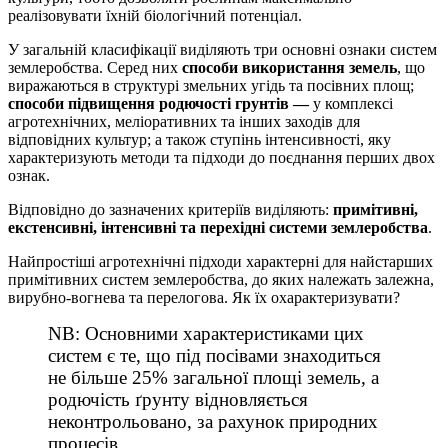
реалізовувати їхній біологічний потенціал.
У загальній класифікації виділяють три основні ознаки систем
землеробства. Серед них
способи використання земель
, що
виражаються в структурі змельних угідь та посівних площ;
способи підвищення родючості грунтів —
у комплексі
агротехнічних, меліоративних та інших заходів для
відповідних культур; а також ступінь інтенсивності, яку
характеризують методи та підходи до поєднання перших двох
ознак.
Відповідно до зазначених критеріїв виділяють:
примітивні,
екстенсивні, інтенсивні та перехідні системи землеробства
.
Найпростіші агротехнічні підходи характерні для найстарших
примітивних систем землеробства, до яких належать залежна,
вирубно-вогнева та перелогова. Як їх охарактеризувати?
NB: Основними характеристиками цих
систем є те, що під посівами знаходиться
не більше 25% загальної площі земель, а
родючість ґрунту відновляється
неконтрольовано, за рахунок природних
процесів.