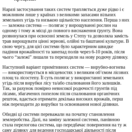
Наразі застосування таких систем трапляється дуже рідко і є
можливим лише у країнах з великими запасами вільних
земельних угідь та низькою щільністю населення. Перша з них
— залежна система — полягає у вирощуванні рослин на
одному і тому ж місці до повного виснаження ґрунту. Вона
розвинулася при освоєнні земель у Степу та дозволяла замість
трав вирощувати цінні зернові, олійні та баштанні культури. В
свою чергу, для цієї системи було характерним швидке
падіння врожайності та занепад полів через 6-10 років, після
чього “залежі” лишали та переходили на нову родючу ділянку.
Наступний варіант примітивних систем — вирубно-вогнева
— використовується в місцевостях з великим об’ємом лісових
площ та лісостепу. Її суть полягає у використанні земельних
угідь після вирубки лісу та/або спалювання його залишків.
Так, за рахунок помірно невисокої родючості грунтів під
лісами, збагачених попелом після спалювання органічних
решток, вдається отримати декілька високих врожаїв, перш
ніж переходити до вирубки та освоювання нової ділянки.
Обидві ці системи переважали на початку становлення
землеробства. Далі, на заміну залежної системи, панівною
стала перелогова система, що передбачає повернення на ту ж
саму ділянку для ведення господарської діяльності після