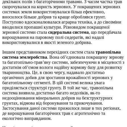
декількох полів з багаторічними травами. З часом частка трав
скорочувалася на користь зернових. У покращених зернових
системах земля використовувалася більш ефективно,
вносилося більше добрив та краще оброблявся грунт.
Поступово вдосконалювалася аграрна техніка, а до сівозміни
вводилися пропашні культури. Різновидом покращеної
зернової системи стала
сидеральна система
, що передбачала
вирощування на паровому полі сидератів, які надалі
використовувалися в якості зеленого добрива.
Іншим представником перехідних систем стала
травопільна
система землеробства
. Вона об’єднювала покращену зернову
та багатопільно-трав’яну системи, забезпечуючи в місцевості з
достатнім об’ємом вологи надійну кормову базу для розвитку
тваринництва. Це, в свою чергу, надавало достатньо
органічних добив для зростання врожайності зернових у
багатопільному сегменті. В цій системі велика увага
приділяється структурі грунту. В той же час, травопільна
система виявила достатньо багато недоліків, як-то
недооцінювання мінеральних добрив на безструктурних
грунтах, відмова від боронування та прикочування.
Застосування даної системи прижилося лише в тих регіонах,
де вирощування багаторічних трав є агротехнічно та
екологічно виправданим.