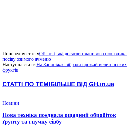
Попередня стаття
Області, які досягли планового показника
посіву озимого ячменю
Наступна стаття
На Запоріжжі зібрали врожай велетенських
фруктів
СТАТТІ ПО ТЕМІ
БІЛЬШЕ ВІД GH.in.ua
Новини
Нова техніка поєднала ощадний обробіток
ґрунту та гнучку сівбу