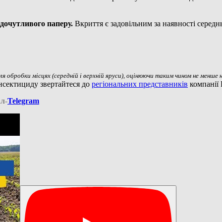
дочутливого паперу.
Вкриття є задовільним за наявності середн
обробки місцях (середній і верхній яруси), оцінюючи таким чином не менше н
інсектициду звертайтеся до
регіональних представників
компанії
л-
Telegram