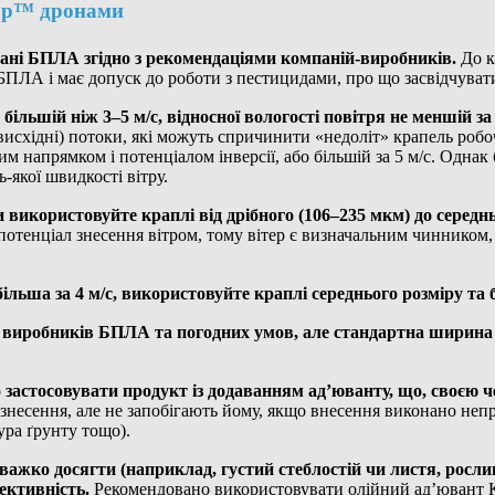
ор
™
дронами
вані БПЛА згідно з рекомендаціями компаній-виробників.
До 
я БПЛА і має допуск до роботи з пестицидами, про що засвідчува
ільшій ніж 3–5 м/с, відносної вологості повітря не меншій за
(висхідні) потоки, які можуть спричинити «недоліт» крапель роб
вим напрямком і потенціалом інверсії, або більшій за 5 м/с. Однак
-якої швидкості вітру.
икористовуйте краплі від дрібного (106–235 мкм) до середнь
тенціал знесення вітром, тому вітер є визначальним чинником, 
льша за 4 м/с, використовуйте краплі середнього розміру та 
виробників БПЛА та погодних умов, але стандартна ширина 
застосовувати продукт із додаванням ад’юванту, що, своєю ч
знесення, але не запобігають йому, якщо внесення виконано неп
ура ґрунту тощо).
важко досягти (наприклад, густий стеблостій чи листя, росли
ективність.
Рекомендовано використовувати олійний ад’ювант 