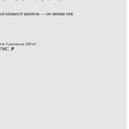
ьої кількості крапель — не менше ніж
іж 5 рослин на 200 м².
 FMC.
Р