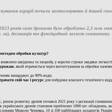
кування аграрії почали застосовувати й інший спо
2023 років саме дронами було оброблено 2,3 млн гек
с. га), десикація та фунгіцидний захист соняшнику.
м методом обробки культур?
е виявлено шкідника та хворобу, у короткі строки завдяки легкос
 урожаю
, який втрачається через витоптування за обробки назе
енням заощаджує до 90% води.
трачати свій час і ресурс
для побудови власного технічного відді
ринок розвитку дронів почався 2021 року з десикації соняшнику
арк українських дронів становив приблизно 1000 шт. обладнань, а
а словами Миколи Черняка, 10 зі 100 найбільших холдингів Укра