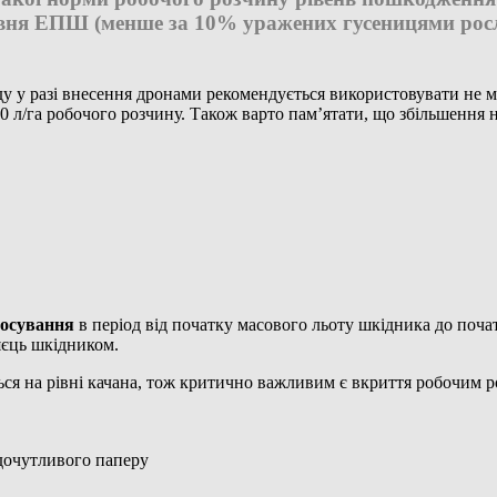
вня ЕПШ (менше за 10% уражених гусеницями ро
у у разі внесення дронами рекомендується використовувати не ме
0 л/га робочого розчину. Також варто пам’ятати, що збільшення
тосуванн
я
в період від початку масового льоту шкідника до поч
яєць шкідником.
ься на рівні качана, тож критично важливим є вкриття робочим р
дочутливого паперу