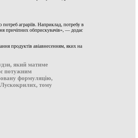
 потреб аграріїв. Наприклад, потребу в
ння причіпних обприскувачів», — додає
вання продуктів авіавнесенням, яких на
удзи, який матиме
) є потужним
ровану формуляцію,
 Лускокрилих, тому