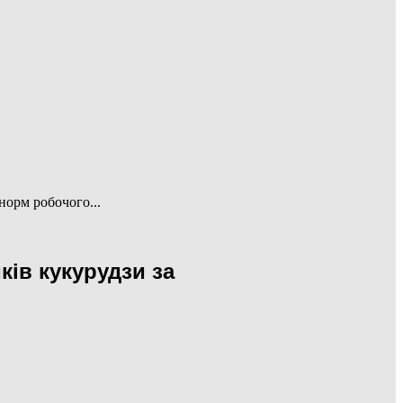
орм робочого...
ів кукурудзи за