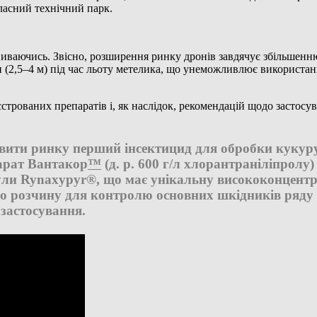
ласний технічний парк.
иваючись. Звісно, розширення ринку дронів завдячує збільшенню
 (2,5–4 м) під час льоту метелика, що унеможливлює використа
еєстрованих препаратів і, як наслідок, рекомендацій щодо застосу
вити ринку перший інсектицид для обробки кукур
парат Вантакор
™
(д. р. 600 г/л хлорантраніліпролу
ули Rynaxypyr®
, що має унікальну висококонцент
о розчину для контролю основних шкідників ряду
 застосування.