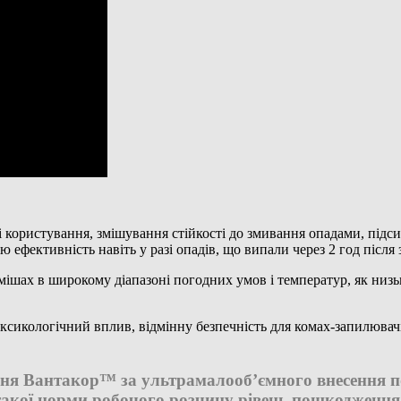
 користування, змішування стійкості до змивання опадами, підси
 ефективність навіть у разі опадів, що випали через 2 год після 
ішах в широкому діапазоні погодних умов і температур, як низьк
оксикологічний вплив, відмінну безпечність для комах-запилювач
ння Вантакор™ за ультрамалооб’ємного внесення п
 такої норми робочого розчину рівень пошкодження