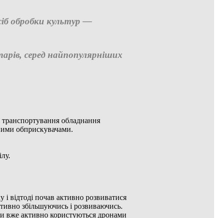
сіб обробки культур —
тарів, серед найпопулярніших
ті транспортування обладнання
мними обприскувачами.
лу.
 і відтоді почав активно розвиватися
ктивно збільшуючись і розвиваючись.
їни вже активно користуються дронами