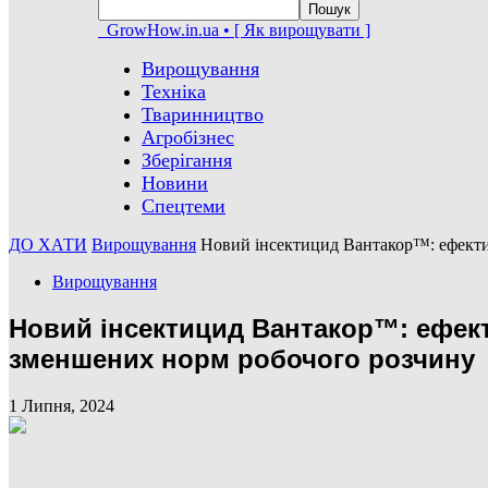
GrowHow.in.ua • [ Як вирощувати ]
Вирощування
Техніка
Тваринництво
Агробізнес
Зберігання
Новини
Спецтеми
ДО ХАТИ
Вирощування
Новий інсектицид Вантакор™: ефекти
Вирощування
Новий інсектицид Вантакор™: ефект
зменшених норм робочого розчину
1 Липня, 2024