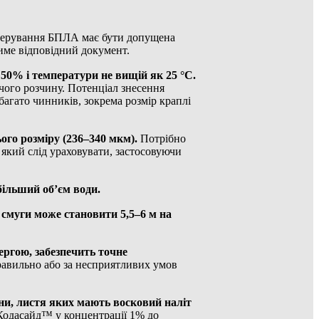
керування БПЛА має бути допущена
тиме відповідний документ.
 50% і температури не вищій як 25 °С.
очого розчину. Потенціал знесення
 багато чинників, зокрема розмір краплі
ого розміру (236–340 мкм).
Потрібно
який слід ураховувати, застосовуючи
більший об’єм води.
смуги може становити 5,5–6 м на
ергою, забезпечить точне
равильно або за несприятливих умов
ни, листя яких мають восковий наліт
Кодасайд™ у концентрації 1% до