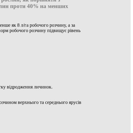
слин проти 40% на менших
нше як 8 л/га робочого розчину, а за
 норм робочого розчину підвищує рівень
атку відродження личинок.
озчином верхнього та середнього ярусів