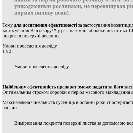
ушкодженими рослинами, не перевищував рі
нормах виливу води).
Тому
для досягнення ефективності
за застосування інсектицид
застосування Вантакору™ у разі наземної обробки достатньо 10
покриття поверхні рослини.
Умови проведення досліду
1
з 2
Умови проведення досліду
Найбільшу ефективність препарат зможе надати
за
його зас
Оптимальним строком обробки є період масового відкладання 
Максимальна чисельність гусениць в останні роки спостерігаєт
рослин.
Вимірювання покриття поверхні листка за допомогою во