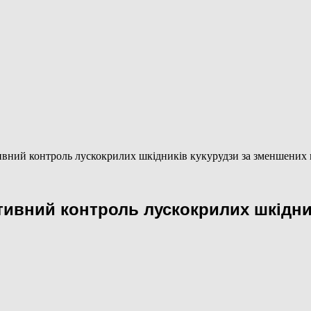
вний контроль лускокрилих шкідників кукурудзи за зменшених н
ивний контроль лускокрилих шкідник