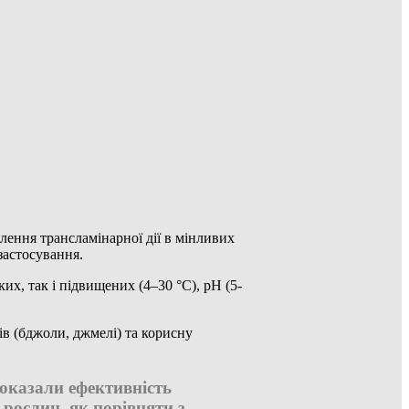
лення трансламінарної дії в мінливих
застосування.
их, так і підвищених (4–30 °C), pH (5-
ів (бджоли, джмелі) та корисну
оказали ефективність
 рослин, як порівняти з