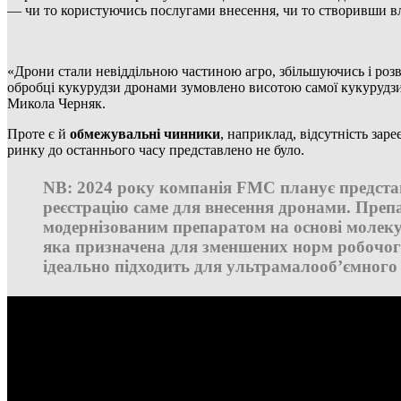
— чи то користуючись послугами внесення, чи то створивши в
«Дрони стали невіддільною частиною агро, збільшуючись і розв
обробці кукурудзи дронами зумовлено висотою самої кукурудзи
Микола Черняк.
Проте є й
обмежувальні чинники
, наприклад, відсутність зар
ринку до останнього часу представлено не було.
NB: 2024 року компанія FMC планує предста
реєстрацію саме для внесення дронами. Пре
модернізованим препаратом на основі молек
яка призначена для зменшених норм робочог
ідеально підходить для ультрамалооб’ємного