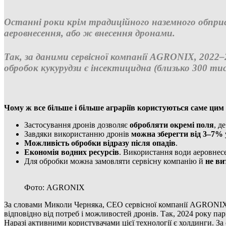
Останні роки крім традиційного наземного обприс
аеровнесення, або ж внесення дронами.
Так, за даними сервісної компанії AGRONIX, 2022–
обробок кукурудзи є інсектицидна (близько 300 ти
Чому ж все більше і більше аграріїв користуються саме ци
Застосування дронів дозволяє
обробляти окремі поля
, д
Завдяки використанню дронів
можна зберегти від 3–7%
Можливість обробки відразу після опадів
.
Економія водних ресурсів
. Використання води аеровнес
Для обробки можна замовляти сервісну компанію й
не ви
Фото: AGRONIX
За словами Миколи Черняка, СЕО сервісної компанії AGRONIX, 
відповідно від потреб і можливостей дронів. Так, 2024 року п
Наразі активними користувачами цієї технології є холдинги. З