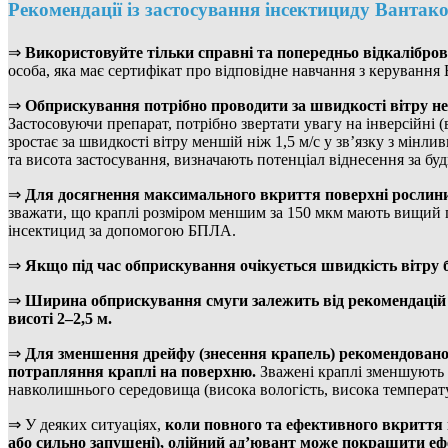
Рекомендації із застосування інсектициду Вантак
⇒
Використовуйте тільки справні та попередньо відкалібро
особа, яка має сертифікат про відповідне навчання з керуванн
⇒
Обприскування потрібно проводити за швидкості вітру не б
Застосовуючи препарат, потрібно звертати увагу на інверсійні 
зростає за швидкості вітру меншій ніж 1,5 м/с у зв’язку з мінли
та висота застосування, визначають потенціал віднесення за будь
⇒
Для досягнення максимального вкриття поверхні рослини в
зважати, що краплі розміром меншим за 150 мкм мають вищий по
інсектицид за допомогою БПЛА.
⇒
Якщо під час обприскування очікується швидкість вітру бі
⇒
Ширина обприскування смуги залежить від рекомендацій 
висоті 2–2,5 м.
⇒
Для зменшення дрейфу (знесення крапель) рекомендовано 
потрапляння краплі на поверхню.
Зважені краплі зменшують 
навколишнього середовища (висока вологість, висока температ
⇒ У деяких ситуаціях,
коли повного та ефективного вкриття 
або сильно запушені), олійний ад’ювант може покращити еф