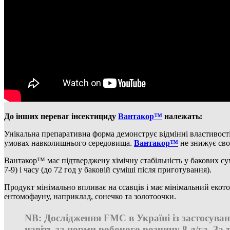
До інших переваг інсектициду
Вантакор™
належать:
Унікальна препаративна форма демонструє відмінні властивості
умовах навколишнього середовища.
Вантакор™
не знижує свою
Вантакор™ має підтверджену хімічну стабільність у бакових сум
7-9) і часу (до 72 год у баковій суміші після приготування).
Продукт мінімально впливає на ссавців і має мінімальний екот
ентомофауну, наприклад, сонечко та золотоочки.
NB: Дослідження FMC в Україні із застосува
навіть за норми робочого розчину 8 л/га. За